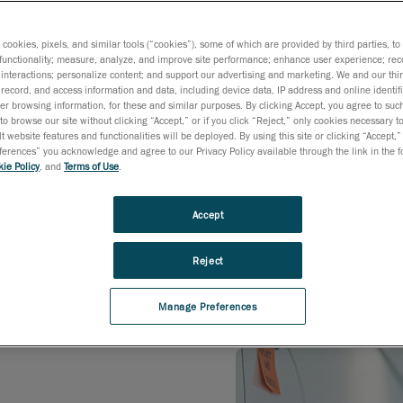
s cookies, pixels, and similar tools (“cookies”), some of which are provided by third parties, t
functionality; measure, analyze, and improve site performance; enhance user experience; rec
interactions; personalize content; and support our advertising and marketing. We and our thi
record, and access information and data, including device data, IP address and online identifi
r browsing information, for these and similar purposes. By clicking Accept, you agree to such
to browse our site without clicking “Accept,” or if you click “Reject,” only cookies necessary 
t website features and functionalities will be deployed. By using this site or clicking “Accept,”
rences” you acknowledge and agree to our Privacy Policy available through the link in the fo
ie Policy
, and
Terms of Use
.
拠するだけでなく、新たな法令や規制を予見し積
するチームは、業界最高水準の品質管理システ
Accept
、組織として継続的な向上に取り組んでいます
Reject
Manage Preferences