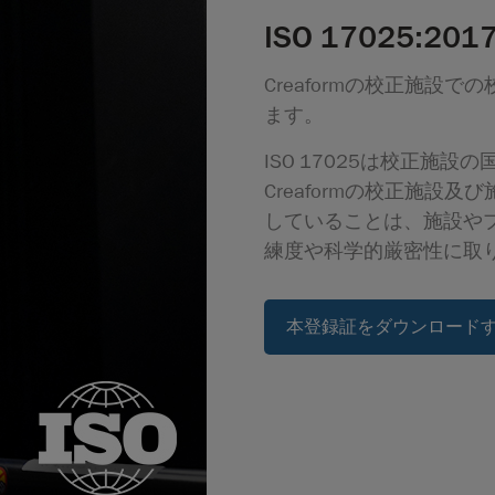
ISO 17025:20
Creaformの校正施設での
ます。
ISO 17025は校正施設
Creaformの校正施設及び
していることは、施設や
練度や科学的厳密性に取
本登録証をダウンロード