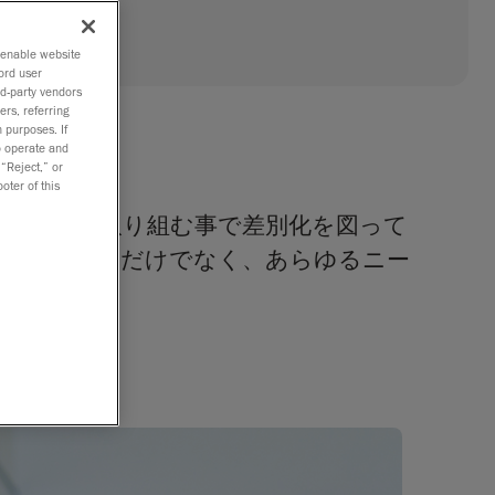
o enable website
ord user
rd-party vendors
ers, referring
 purposes. If
to operate and
 “Reject,” or
oter of this
極的に対策に取り組む事で差別化を図って
ムを維持するだけでなく、あらゆるニー
。