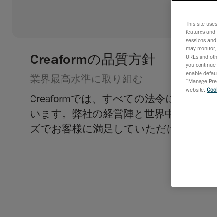
This site use
features and 
sessions and 
may monitor, 
Creaformの品質方針
URLs and othe
you continue 
enable defaul
業界最高水準に取り組む
“Manage Prefe
website,
Cook
Creaformでは、すべての法令に準
います。弊社の経営陣と世界中に点在
ズでお客様に満足していただけるよう