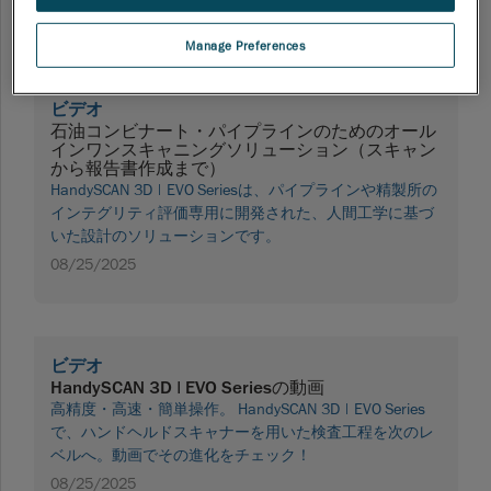
11/18/2025
Manage Preferences
ビデオ
石油コンビナート・パイプラインのためのオール
インワンスキャニングソリューション（スキャン
から報告書作成まで）
HandySCAN 3D | EVO Seriesは、パイプラインや精製所の
インテグリティ評価専用に開発された、人間工学に基づ
いた設計のソリューションです。
08/25/2025
ビデオ
HandySCAN 3D | EVO Seriesの動画
高精度・高速・簡単操作。 HandySCAN 3D | EVO Series
で、ハンドヘルドスキャナーを用いた検査工程を次のレ
ベルへ。動画でその進化をチェック！
08/25/2025