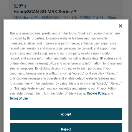
ビデオ
HandySCAN 3D MAX Series™
MAX Seriesの一体型画面とワイヤレス機能により、部品
サイズや表面仕上げの如何を問わず、どのような場所で
も正確な3D測定値を抽出できます。
This site uses cookies, pixels, and similar tools (“cookies”), some of which are
06/30/2026
provided by third parties, to enable website features and functionality;
measure, analyze, and improve site performance; enhance user experience;
record user sessions and interactions; personalize content; and support our
advertising and marketing. We and our third-party vendors may monitor,
record, and access information and data, including device data, IP address and
online identifiers, referring URLs and other browsing information, for these and
ビデオ
similar purposes. By clicking Accept, you agree to such purposes. If you
MetraSCAN 3D™ | FARO CREAFORMビデオ
continue to browse our site without clicking “Accept,” or if you click “Reject,”
MetraSCAN 3Dを活用すれば、どこでも正確な寸法測定を
only cookies necessary to operate and enable default website features and
行え、極めて複雑な形状の部品品質も検証できます。
functionalities will be deployed. By using this site or clicking “Accept,” “Reject,”
or “Manage Preferences” you acknowledge and agree to our Privacy Policy
06/25/2026
available through the link in the footer of this website,
Cookie Policy
, and
Terms of Use
.
Accept
ビデオ
非破壊検査（NDT）ソリューション: 方程式から
解釈を排除
Reject