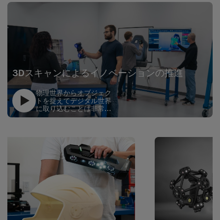
3Dスキャンによるイノベーションの推進
物理世界からオブジェク
トを捉えてデジタル世界
に取り込むことは非常に
重要なノウハウで、エン
text
ジニアになりたいと切望
する学生なら、この知識
を習得する価値がありま
す。したがって、3Dスキ
ャンは工学部の学生にと
って必須項目になりつつ
あります。なぜなら彼ら
は業界に出て活躍するそ
の時になれば3Dスキャン
を駆使することが求めら
れるからです。