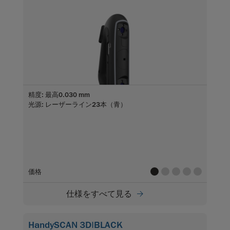
精度: 最高0.030 mm
光源: レーザーライン23本（青）
value
value
value
value
value
価格
仕様をすべて見る
HandySCAN 3D|BLACK