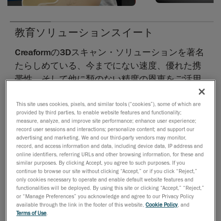
教育ソリューションスイート
Creaformの3Dスキャン・ソリューションを著名
たらしめている、今までにない速度、優れた携
帯性。そして他に類のない精度の恩恵をご活用
ください。時代を先取りする研究プロジェクト
および指導カリキュラムでこそ、Creaform の革
This site uses cookies, pixels, and similar tools (“cookies”), some of which are
provided by third parties, to enable website features and functionality;
新的で受賞歴を誇る3Dスキャナーをお役立ちい
measure, analyze, and improve site performance; enhance user experience;
record user sessions and interactions; personalize content; and support our
ただけます。
advertising and marketing. We and our third-party vendors may monitor,
record, and access information and data, including device data, IP address and
Creaform製品シリーズにおける
online identifiers, referring URLs and other browsing information, for these and
similar purposes. By clicking Accept, you agree to such purposes. If you
メトロロジーグレードの3D測定技術
のラインナ
continue to browse our site without clicking “Accept,” or if you click “Reject,”
only cookies necessary to operate and enable default website features and
ップ
functionalities will be deployed. By using this site or clicking “Accept,” “Reject,”
or “Manage Preferences” you acknowledge and agree to our Privacy Policy
Creaform ACADEMIAソフトウェアは、リバース
available through the link in the footer of this website,
Cookie Policy
, and
Terms of Use
.
エンジニアリングと検査に共に対応