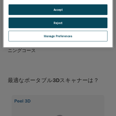
Accept
2年間のACADEMIAカスタマ―ケア・プラン
事故補償、保証延長、およびキャリブレーショ
Reject
ン・サービスといった各種のオプション
Manage Preferences
ハードウェアおよびソフトウェアに関するEラー
ニングコース
最適なポータブル3Dスキャナーは？
Peel 3D