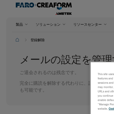
製品
ソリューション
リソースセンター
登録解除
メールの設定を管理
ご退会されるのは残念です。
This site use
features and 
完全に購読を解除する代わりに、設定を更新
sessions and 
may monitor, 
も可能です。
URLs and othe
you continue 
enable defaul
“Manage Prefe
website,
Cook