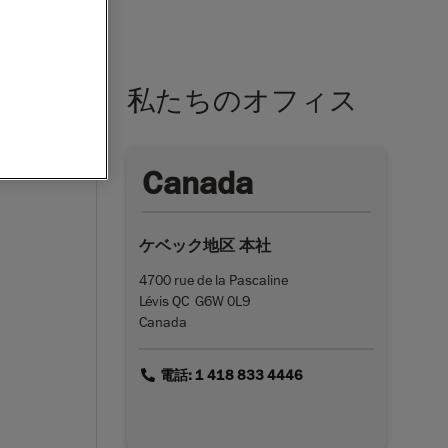
私たちのオフィス
Canada
ケベック地区 本社
4700 rue de la Pascaline
Lévis QC G6W 0L9
Canada
link
電話: 1 418 833 4446