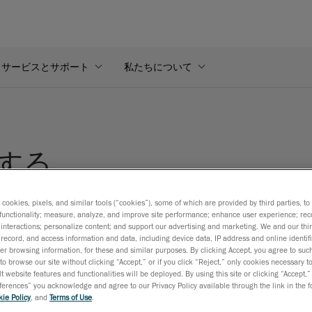
サービスとサポート
私たちについて
する
s cookies, pixels, and similar tools (“cookies”), some of which are provided by third parties, t
functionality; measure, analyze, and improve site performance; enhance user experience; rec
すること
interactions; personalize content; and support our advertising and marketing. We and our thi
record, and access information and data, including device data, IP address and online identifi
r browsing information, for these and similar purposes. By clicking Accept, you agree to such
to browse our site without clicking “Accept,” or if you click “Reject,” only cookies necessary 
t website features and functionalities will be deployed. By using this site or clicking “Accept,”
rences” you acknowledge and agree to our Privacy Policy available through the link in the fo
ie Policy
, and
Terms of Use
.