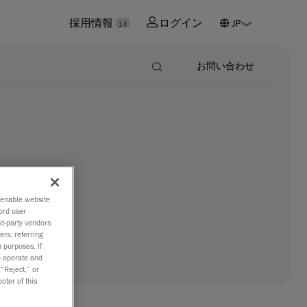
採用情報
ログイン
14
お問い合わせ
o enable website
ord user
rd-party vendors
ers, referring
 purposes. If
to operate and
 “Reject,” or
oter of this