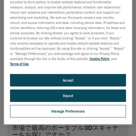
provided by third parties, to enable website features and functionality;
measure, analyze, and improve site performance; enhance user experience;
record user sessions and interactions; personalize content; and support our
advertising and marketing. We and our third-party vendors may monitor,
record, and access information and data, including device data, IP address and
online identifiers, referring URLs and other browsing information, for these and
similar purposes. By clicking Accept, you agree to such purposes. If you
MetraSCAN 3D
HandySCAN 3D EVO Series
continue to browse our site without clicking “Accept,” or if you click “Reject,”
0.025 mmの精度
精度: 0.020 mm
only cookies necessary to operate and enable default website features and
functionalities will be deployed. By using this site or clicking “Accept,” “Reject,”
ブルーレーザーライン46
光源: レーザーライン46本
or “Manage Preferences” you acknowledge and agree to our Privacy Policy
本（追加ライン+1本）
（青）
available through the link in the footer of this website,
Cookie Policy
, and
ISO 17025認定取得
認定: ISO 17025
Terms of Use
.
value
value
value
value
value
value
value
value
value
value
価格
価格
Accept
仕様をすべて
仕様をすべて
Reject
見る
見る
Manage Preferences
市場で最高のポータブル3Dスキャナ
ーをお探しですか？