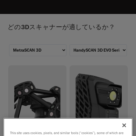
どの3Dスキャナーが適しているか？
This site uses cookies, pixels, and similar tools (“cookies”), some of which are