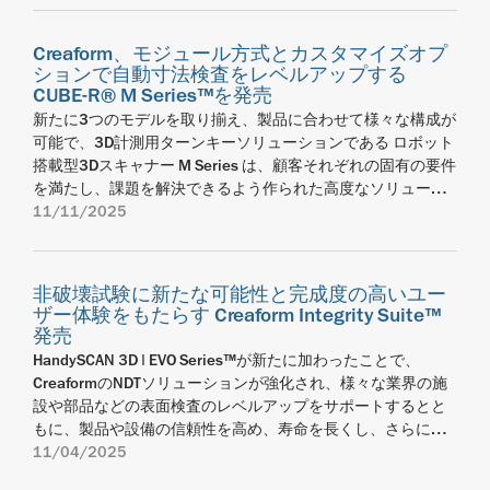
査する製造企業は、EVO Seriesの特徴たる効率化されたプラ
リアリティキャプチャソリューションの提供に重点を置きま
なステージに押し上げます。統合型エンコーダーによって部
シームレスな統合は、次のような重要なメリットをもたらし
ャナー部門 イノベーション担当DVPの Marco St‑Pierre は述べ
バルリーダーであるCreaformは本日、HandySCAN 3Dのライ
ットフォーム体験からメリットを得ると同時に、重要な検査
す。この再編は、計画的に、顧客にさらなる価値を提供し、
品の回転量を高精度に把握しつつ、アームからのデータと同
ます。 習得が容易：オペレーターは、異なるソフトウェアプ
ています。「テクスチャ加工されたハンドルや、滑りにくい
ンナップ、EVO Series、BLACK Series、およびMAX Series向
決定を下す場合に求められる精度も維持できます」 新モデル
イノベーションを加速し、短期的・長期的な成長を支えるシ
Creaform、モジュール方式とカスタマイズオプ
期させることで、DTEXによって最適化されたデータを、部品
ラットフォーム間を切り替えたり、新たなインターフェース
特性を持つマットブラックのソフトタッチ塗装といった、さ
けにISO 17025認証での校正サービスを行う新たなサービス
ションで自動寸法検査をレベルアップする
はすべてCreaform Metrology Suiteに完全統合され、一貫した
ナジーの創出を目的として設計されました。 ファニー・トゥ
全体にわたって単一かつスムーズな座標測定ワークフローと
に順応したりする必要がなくなり、トレーニング時間を短縮
りげなくも重要な仕上げが、長く使える美しさを保証してい
センターを2ヶ所開設することを発表しました。メキシコのヌ
CUBE-R® M Series™を発売
ソフトウェア環境を提供し、EVO主導のアーキテクチャに一
ルション (Fanny Truchon) 氏の率いる、FARO CREAFORM は計
して活用することが可能になります。 Quantum X FaroArm®
でき、オンボーディングのスピードアップも図れます。 生産
ます。」 レッド・ドット賞の審査員は、世界各国から集まっ
エボ・レオン州モンテレイと米国ペンシルベニア州エクスト
新たに3つのモデルを取り揃え、製品に合わせて様々な構成が
致したこれまでにないユーザー体験をもたらします。
測技術のモバイル化、利便性、革新性の向上を目指します。
と、 DTEXを活用したLLPの構成において、FARO 8‑Axis Max
の加速化：オペレーターの専門知識、既存のプロセス、メト
た40名の専門家で構成され、すべての応募製品を現地で実際
ンに開設される新たなセンターによって、Creaformの米国お
可能で、3D計測用ターンキーソリューションである ロボット
HandySCAN 3D製品群で統一されたプラットフォームによ
これにより、製造業のお客様に優れた成果と体験を提供する
は、より大型で複雑な部品を効率的にスキャンするための強
ロロジーグレードのハンディタイプ3Dスキャナーを活用でき
にテストし、議論・評価を行います。審査は、革新性、機能
よびメキシコの顧客は現地でISO認証の校正サービスを受けら
搭載型3Dスキャナー M Series は、顧客それぞれの固有の要件
り、FARO CREAFORMは、メトロロジーグレードのポータブル
とともに、製品ポートフォリオ全体をワンストップでサポー
力な拡張ソリューションとして機能します。 Laser Line Probe
ることで、メーカーは迅速に運用効率を高めることできま
性、造形品質、人間工学といった複数の基準に基づいて実施
れるようになり、輸送の遅れやダウンタイムを低減できま
を満たし、課題を解決できるよう作られた高度なソリューシ
3Dスキャンにおけるリーダーシップを強化し続け、品質チー
トする体制を整えます。一方、ディートマー・ヴェネマー
ポートフォリオ全体に適用されるアップデート 本アップデー
す。 完全な互換性：FARO CREAFORMは、scan-to-CAD自動位
されます。 FARO CREAFORM について FARO CREAFORM は、
す。 ISO 17025認証の校正サービスは、認定機関の独立監査
ョンで、製品の全数検査実施とゼロディフェクトデリバリー
11/11/2025
ムや製造チームに、ほぼどのようなサイズの部品も自信を持
(Dietmar Wennemer) 氏が Virtek Vision と共に率いる FARO
トは、Laser Line Probeポートフォリオ全体に適用され、日々
置合わせ、サーフェスとフィーチャーのスキャンガイダン
カナダのケベック州レヴィと米国フロリダ州レイクメリーに
人によって照査・承認された試験プロトコルによって裏付け
を追及するメーカーをサポートします。 2025年11月11日、
って測定できる、よりシンプルかつ拡張可能な手段を提供し
INSIGHT は、現場データを成果へと変える、リアリティ キャ
の測定作業における各システムの実用的な価値をさらに高め
ス、複合現実測定ワークフローや自動マクロスクリプトとい
本社を置き、FARO の有名な 3D 測定事業部門と Creaform の
られています。顧客はそれぞれの品質管理システムに合致す
ケベック州レヴィ — AMETEK, Inc.のビジネスユニットであ
ていきます。 FARO CREAFORM について FARO CREAFORM
プチャのエコシステムを提供します。AEC&O (建築・エンジニ
ます。 FAROBlu® xR：最高レベルの解像度を誇るスキャン性
ったPolyWorks | Inspector機能と完全に互換性のあるオート
革新的な計測ソリューションの組み合わせによって誕生しま
る校正証明書を取得できるようになり、国をまたぐ輸送の煩
り、自動およびポータブル3D測定ソリューション のグローバ
は、カナダのケベック州レヴィと米国フロリダ州レイクメリ
アリング・建設・運用)、公共安全、地理空間の各分野におい
能により、最も重要となる微細な特長部においても、高品質
リファレンシングマルチライン3Dスキャナーデータ収集を提
した。1981 年に遡る歴史を持つ FARO は、ポータブル測定ア
雑さも回避できます。 オペレーションズ兼カスタマーサービ
非破壊試験に新たな可能性と完成度の高いユー
ルリーダーである Creaform は、さらなる進化を遂げた製造現
ーに本社を置き、FARO の有名な 3D 測定事業部門と Creaform
て、デジタル ツイン ワークフローに向けたシームレスなデー
で信頼性の高い結果を提供します。 FAROBlu® xS：最速レベ
ザー体験をもたらす Creaform Integrity Suite™
供します。 FARO CREAFORMの3Dスキャナー、DVPイノベー
ーム、レーザートラッカー、リアリティ キャプチャ テクノロ
ス担当副社長であるデイヴィッド・ガニエは、次のように述
場で使用可能なインライン検査向け自動品質管理ソリューシ
の革新的な計測ソリューションの組み合わせによって誕生し
タ取得、点群処理、データ管理および共有を実現します。
ルのスキャン効率を実現し、要求の厳しい製造アプリケーシ
発売
ションのマルコ・サンピエール（Marco St-Pierre）は次のよ
ジーの分野において世界を率先する企業です。Creaform は
べています。「この新たなサービスの開始は、顧客がISO認証
ョン CUBE-R M Series を本日発表しました。この革新的なモ
ました。1981 年に遡る歴史を持つ FARO は、ポータブル測定
FARO CREAFORM は単なる統合ではありません。業界を牽引
ョンにおけるスループット向上に貢献します。 FAROBlu®
うに述べています。「グローバルなOEMの多くは、
HandySCAN 3D | EVO Series™が新たに加わったことで、
2002 年にケベック州レヴィで設立され、ハンドヘルド 3D ス
の校正をより利用しやすくするための大きな一歩です。現地
ジュール方式のソリューションは、MetraSCAN 3D-R スキャ
アーム、レーザートラッカー、リアリティ キャプチャ テクノ
する二社の強みを融合させることで、これまでの現状把握を
xP：解像度と効率性の理想的なバランスを実現。スループッ
PolyWorks 3D測定テンプレートに依存して、複数の工場にお
CreaformのNDTソリューションが強化され、様々な業界の施
キャンと自動化検査に革命をもたらし、自動車、航空宇宙、
に合った高品質のサポートサービスを提供するという弊社の
ナーのパワーを最大限に活用し、様々な部品サイズに合わせ
ロジーの分野において世界を率先する企業です。Creaform は
超え、未来を予見する先見性を産業界にもたらす新たな可能
トを維持しながら、密度が高く正確なデータ取得を可能にし
ける順守を強化しています。この統合により、FARO
設や部品などの表面検査のレベルアップをサポートするとと
製造、研究分野の幾千もの専門家に愛用されています。FARO
たゆまぬ努力、そして、究極の顧客体験を提供できるよう顧
られる自動3D計測セルとして3つの標準構成を用意していま
2002 年にケベック州レヴィで設立され、ハンドヘルド 3D ス
性を切り拓きます。FARO CREAFORM の目標は、ポータブル
ます。 Quantum X FaroArm® Series：より幅広い部品仕上げ
CREAFORM 3Dスキャナーは、カスタムスクリプトや追加の設
もに、製品や設備の信頼性を高め、寿命を長くし、さらに
CREAFORM は、品質、生産、保守、設計の各チームがより迅
客の期待を超えることへの集中的取り組みを一層強化するも
す。また幅広いオプションを用意することで、さまざまな製
キャンと自動化検査に革命をもたらし、自動車、航空宇宙、
測定における揺るぎないリーダーとなることです」と FARO
条件において、Laser Line Probeのスキャン精度と信頼性を向
定の必要なく、これらのテンプレートに接続することが可能
は、現場作業の改善にも役立ちます。 2025年11月4日、ケベ
11/04/2025
速に、よりスマートに、そして絶対的な自信を持って業務を
のです」 これらの新たなサービスセンターは、機器の信頼性
造現場で容易にインテグレーションができるように工夫され
製造、研究分野の幾千もの専門家に愛用されています。FARO
CREAFORM のビジネス ユニット マネージャー、ファニー・
上。検査、リバースエンジニアリング、品質管理といったさ
になります。大規模な展開を簡素化できるため、一貫した検
ック州レヴィ— —AMETEK, Inc.のビジネスユニットであり、
遂行できるよう支援します。これにより、製造ワークフロー
および保守サービスの提供を強化するためのCreaformの幅広
ており、より少ないリソースとコストでより多くの検査が行
CREAFORM は、品質、生産、保守、設計の各チームがより迅
トゥルション氏は語ります。 「FARO INSIGHTのアプローチは
まざまなワークフローを強力にサポートします。 FAROBlu