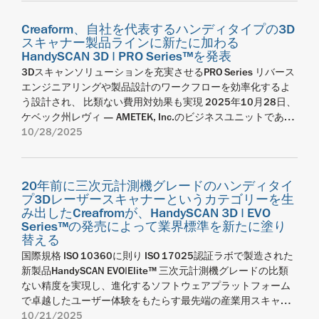
査論理を確保でき、異なる生産環境での報告書作成が可能で
自動およびポータブル3D測定ソリューションのグローバルリ
全体において、より優れた成果と卓越した体験を創出しま
い戦略の一環です。世界中で17ヶ所のサービスセンターと4
えるよう設計製造されています。 画一的なソリューションと
速に、よりスマートに、そして絶対的な自信を持って業務を
明快です。私たちの目的は、世界をデジタル化することにあ
LLP全ラインアップとの互換性により、これらの性能向上はレ
す。PolyWorks®ソリューションのグローバル再販業者とし
ーダーであるCreaformは、本日、石油・ガス、電力、航空宇
す。FARO CREAFORM は、AMETEK, Inc. の事業部門です。
ヶ所の高度な修理センターを有するCreaformは、ユーザーに
は異なり、このターンキー型の高生産性用3D計測セルは、あ
Creaform、自社を代表するハンディタイプの3D
遂行できるよう支援します。これにより、製造ワークフロー
ります。当社のハードウェアおよびソフトウェアソリューシ
ーザーラインプローブを用いたすべてのワークフローに広く
て、私たちは、プラットフォームに完全かつシームレスに統
宙、運輸といった様々な業界の非破壊試験（NDT）プロセス
AMETEK は、年間売上高 75 億ドルを超える、多種多様な成長
より安心安全のサービスを提供すべく、サービス拠点を拡大
スキャナー製品ラインに新たに加わる
らゆる工場の現場や要件に適応します。M2™は最大2 mの長
全体において、より優れた成果と卓越した体験を創出しま
ョンは、曖昧さを低減し、建設進捗の追跡や変更の記録、さ
適用されます。 FARO 8‑Axis Maxロータリーワークテーブル：
合でき、世界規模で展開する品質管理を簡素化できる統合ソ
を改善するよう設計された包括的ソフトウェアプラットフォ
を遂げるニッチ市場おいて、産業技術ソリューションを提供
し続けています。以下に実施予定の計画を記載します。
HandySCAN 3D | PRO Series™を発表
さの部品を検査でき、M3™は3 mまで、M4™は最大4 mの部
す。FARO CREAFORM は、AMETEK, Inc. の事業部門です。
らには犯罪現場、構造物、鉱山、森林、そして景観のデジタ
Quantum X FaroArm®およびFAROBlu® LLPと組み合わせるこ
リューションを提供する、ハンディタイプのメトロロジーグ
ーム、Creaform Integrity Suiteの発売を発表しました。新し
する世界有数のリーディングカンパニーです。 faro.com
2025年末： 米国およびメキシコのサービスセンターで、
3Dスキャンソリューションを充実させるPRO Series リバース
品をサポートできるため、製品サイズや重さやスペースにも
AMETEK は、年間売上高 75 億ドルを超える、多種多様な成長
ル化を支援します。それにより、お客様が次のアクションの
とで、機器の移動を最小限に抑え、人間工学的な改善を実
レードの3Dスキャナーを開発するのに理想的な立場にありま
い表面損傷評価ソリューションは、直観的で洗練されたイン
creaform3d.com 【報道関係者お問い合わせ】 アメテック株
HandySCAN 3D EVO Series、BLACK Series、およびMAX
エンジニアリングや製品設計のワークフローを効率化するよ
柔軟に対応します。モジュール方式を念頭に置いて設計され
を遂げるニッチ市場おいて、産業技術ソリューションを提供
指針にできる、確かな知見を提供します」と FARO INSIGHT お
現。測定ワークフローをより効率的に実行しながら、ISO
した」。 InnovMetricのメトロロジースイート向け製品および
ターフェースを採用し、腐食や機械的損傷の点検プロセスに
式会社 ファロー・クレアフォーム事業部 リージョナルマー
SeriesのISO 17025認証校正サービスの提供を開始。 2026年
う設計され、 比類ない費用対効果も実現 2025年10月28日、
たこれらのソリューションは、将来に画一的なソリューショ
する世界有数のリーディングカンパニーです。 faro.com
よび Virtek Vision のビジネス ユニット マネージャー、ディー
17025認証校正プロセスに基づくトレーサビリティを確保し
イノベーションの統括責任者であるエリック・ロベルジュ
おいて、これまでにないカスタマイズ性・迅速性・明瞭性を
ケティングマネージャー 宮本 真里 Tel:03-4572-2705 (部門
初め：HandySCAN 3D EVO Series、BLACK Series、および
ケベック州レヴィ — AMETEK, Inc.のビジネスユニットであ
ンとは異なり、このターンキー型の高生産性用3D計測セル
トマー・ヴェネマー氏は付け加えます。 3D 測定およびリアリ
creaform3d.com
た高精度な測定結果を提供します。 LLPワークフロー進化に
（Éric Roberge）は、次のように付け加えています。「この
実現します。これにより、資産のオーナーや設備保全の責任
MAX SeriesのISO 17025認証校正サービスを世界のほぼすべ
代表) mari.miyamoto@ametek.com
り、自動およびポータブル3D測定ソリューションのグローバ
10/28/2025
は、あらゆる工場の現場や要件に適応します。M2™は最大2
ティキャプチャの分野で 40 年以上にわたり業界を牽引してき
向けた、着実な第一歩 今回のリリースは、既存のFaroArmお
統合は、私たちが顧客満足度の向上にひたすら取り組んでい
者は、最高水準の信頼性を得て意思決定を行えるようになり
てのサービスセンターにまで拡大し、グローバル規模で展
ルリーダーであるCreaformは、本日、信頼性に優れた3Dスキ
mの長さの部品を検査でき、M3™は3 mまで、M4™は最大4
た FARO のリーダーシップと、2002 年の創業以来培ってき
よびLaser Line Probeにさらなる価値を提供することに注力
ること、また、業界のニーズに応えられる能力があるという
ます。 このソリューションの中心にあるのは、最新鋭の
開。 2026年半ば： ISO 17025認証校正サービスの対象を
ャナーHandySCAN 3D™ のラインアップとして、PRO Series
mの部品をサポートできるため、製品サイズや重さやスペー
た、Creaform ハンドヘルド計測技術のイノベーションを基盤
し、新たなハードウェアを追加することなくワークフローを
ことを示しています。ワークフローの統合は、単一環境でポ
Creaformのハンディタイプ3Dスキャナー、HandySCAN 3D |
MetraSCAN 3DおよびHandyPROBEにまで拡大。 2026年秋：
の新製品を発表しました。ハードウェアとソフトウェアが完
スにも柔軟に対応します。モジュール方式を念頭に置いて設
とし、次のフェーズでは、継続性を確保し、明確でタイムリ
強化することを目的としています。 画像処理レイヤーの最適
ータブルスキャナーがCMMを補完する、ハイブリッドな検査
EVO Series™ です。一体型タッチスクリーンを備えたEVO
20年前に三次元計測機グレードのハンディタイ
R-Seriesのユーザーといくつかの顧客に対し、現地での校正
全統合されたソリューションである新シリーズでは、スキャ
計されたこれらのソリューションは、将来にわ経っても有効
ーな情報を提供し、お客様やパートナーから寄せられる期待
化と、測定が困難な表面への対応プロセスの簡素化により、
プ3Dレーザースキャナーというカテゴリーを生
戦略を支えています。FARO CREAFORMの3Dスキャナーから
Seriesなら、現場で点検を行うオペレーターに対して、直観
サービスの提供を可能に。 新たなサービスセンターに加え、
ナーの高速かつ高解像度のデータ取得機能を活用でき、Scan-
に使い続けられるものです。構成とオプション選択の豊富さ
と信頼を維持するように設計された統合構造を導入します。
FARO CREAFORMは、従来の測定手法を維持しながら、既存ユ
み出したCreafromが、HandySCAN 3D | EVO
直接データ収集を行えるようにすることで、私たちは、
的かつ即時の操作性を提供します。これにより、その他の追
CreaformはPerformance Check Kitの提供を開始します。この
to-CAD Proソフトウェアモジュールの能力を活かして、デー
に加え、Creaformの継続的な革新を未来においてもお使いい
FARO CREAFORM について FARO CREAFORM は、カナダのケ
ーザーおよび新規ユーザー双方の日常業務における効率性向
Series™の発売によって業界標準を新たに塗り
PolyWorksのデジタルスレッドの取得段階を拡張し、測定デ
加機器や作業を最小限に抑え、業務の効率化を実現します。
キットは、がCreaformのユーザーが現場で直接システム性能
タ取得から3Dモデルデータへの変換も最速で行え、リバース
ただけ、生産現場は機敏性を確保でき、常に進化に備えられ
ベック州レヴィと米国フロリダ州レイクメリーに本社を置
上を実現します。 本アップデートは、生産現場や品質管理環
替える
ータが継続性を損なうことなく取得から分析までシームレス
統合されたガイド検査モードにより、オペレーターは事前設
を検証できるよう設計された新たなアクセサリキットです。
エンジニアリング用途や製品開発のワークフローを最適化で
ます。生産と品質管理や検査の距離を縮めるCUBE-Rは、スマ
き、FARO の有名な 3D 測定事業部門と Creaform の革新的な
境において、一貫性とトレーサビリティを備えた測定データ
国際規格 ISO 10360に則り ISO 17025認証ラボで製造された
に流れるようにしました」。 このマイルストーンは、2社の
定された検査を、最小限の操作で効率的にスキャナー上で実
Creaform.OSにシームレスに統合されたこのシンプルかつユー
きます。 20年以上前、CreaformはHandySCAN 3D製品を開発
ートなオフラインプログラミングとハイフレームレートの全
計測ソリューションの組み合わせによって誕生しました。
を重視するメーカーを支援するため、ポータブルメトロロジ
新製品HandySCAN EVO|Elite™ 三次元計測機グレードの比類
長期にわたるパートナーシップを強化し、顧客が望むソフト
施することが可能です。 また、モビリティキットを使用して
ザーフレンドリーなキットにより、ユーザーは以下を行えま
して、ハンディタイプのセルフポジショニング3Dレーザース
視野3Dデータ取得を可能にし、この工業用3D計測セルは、限
1981 年に遡る歴史を持つ FARO は、ポータブル測定アーム、
ー（携帯型座標測定器）ポートフォリオ全体にわたる用途主
ない精度を実現し、進化するソフトウェアプラットフォーム
ウェアツールや手順を維持し、3Dスキャンや検査の最新の進
ワイヤレス機能を有効にすれば、アクセスしづらい場所や環
す。 機器をCreaformのサービスセンターに返送することな
キャナー分野を切り開き、あらゆる業界で精度と汎用性、効
られた環境や要件でしか利用できない汎用型ソリューション
レーザートラッカー、リアリティ キャプチャ テクノロジーの
導の進化に継続的に投資するFARO CREAFORMの姿勢を反映し
で卓越したユーザー体験をもたらす最先端の産業用スキャナ
歩からもメリットを得られるよう、顧客の優先事項に応じて
境下でも、ケーブルを気にすることなく対象物をより自由に
く、いつでもシステムの暫定的なチェックが行える。 直観的
率性で高い評価を獲得しました。そして今、Creaformはその
とは異なり、どのような生産現場や要件にも対応できます。
分野において世界を率先する企業です。Creaform は 2002 年
たものです。 FARO CREAFORMについて FARO CREAFORM
ー 2025年10月21日、ケベック州レヴィ —AMETEK, Inc.のビ
10/21/2025