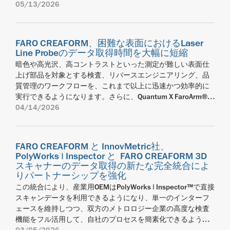
である FARO CREAFORM は本日、同社のハンディタイプ3Dス
05/13/2026
続、セットアップアシスタンスツールが加わり、より一層ユ
HandySCAN 3D MAX Seriesです。大型で複雑な部品向けに設
キャナー「HandySCAN 3D EVOシリーズ™」が、権威あるレッ
ーザビリティが向上しました。 MetraSCAN BLACK2は、真の
計されたこれらのモデルは、実証済みのEVOプラットフォー
ド・ドット賞（プロダクトデザイン部門）を受賞したことを
スタンドアロンスキャンによって、MetraSCAN BLACK+や
ム体験を大型部品検査へと拡大しつつ、品質管理や品質保
発表しました。 70年以上にわたり、レッド・ドット賞は世界
BLACK+ Eliteに比べて携帯性が高まっており、スキャンとプ
証、リバースエンジニアリングや非破壊検査に求められる精
FARO CREAFORM、困難な表面におけるLaser
的なプロダクトデザインの卓越性を示す指標として広く認知
ロービングを同時に進行できるため、生産性も向上していま
Line Probeのデータ取得時間を大幅に短縮
度と堅牢性と性能も維持しています。 HandySCAN 3D MAX
されており、国際的にも最も評価の高い品質認証のひとつと
す。また、スピードとデータ密度が増し、部品サイズやセッ
Seriesは、モビリティキットと組み合わせればケーブル不要
暗色や高光沢、高コントラストといった測定が難しい表面仕
なっています。毎年、プロダクトデザイン、ブランド＆コミ
トアップの如何を問わず検査の柔軟性もグレードアップした
のワイヤレス測定が可能になり、固定のワークステーション
上げ部品を対象とする検査、リバースエンジニアリング、品
ュニケーション、デザインコンセプトなどの各部門におい
ことに加え、接続性の改善や自動化機能によって簡便性と信
や面倒なセットアップへの依存度を減らして、現場でより効
質管理のワークフローを、これまで以上に迅速かつ効率的に
て、数千社もの企業が応募します。今年、FARO CREAFORM
頼性も向上しています。ISO/IEC 17025認定校正ラボで試験
率的な作業が行えるようになります。組み込み画面機能、ガ
実行できるようになります。さらに、Quantum X FaroArm®や
はプロダクトデザイン部門の受賞企業として選出され、
を受けており、ISO 10360およびVDI/VDE 2634パート3に基
イド付きワークフロー、自由に動き回れる機動性を備えたこ
FARO 8‑Axis Maxと組み合わせた測定ワークフローの生産性向
04/14/2026
HandySCAN 3D 製品ラインにおいて通算6回目のレッド・ドッ
づく受け入れ試験も受けています。 FARO CREAFORMの技術
の次世代モデルは、より直観的なScan-to-Reportプロセスを
上も実現します。 2026年4月14日、カナダ・ケベック州レヴ
ト賞受賞を達成しました。この受賞は、イノベーションとデ
製品マネージャーであるオリヴィエ・プラモンドン（Olivier
実現する一方で、測定の優れた信頼性も維持し、ISO/IEC
ィ — AMETEK, Inc.のビジネスユニットであり、3Dスキャンお
ザインが当社のDNAに深く根付いていることを改めて示すも
Plamondon）は、次のように述べています。「MetraSCAN
17025認定校正ラボで試験を受け、VDI/VDE 2634規格に準
よびポータブルCMMソリューションのグローバルプロバイダ
のであり、業界をリードするハンディタイプ3Dスキャナーを
BLACK2は、認定精度を損なわない、より適応性のある検査ソ
FARO CREAFORM と InnovMetric社、
拠しています。 HandySCAN MAX EVOは、0.150 mm + 0.020
ーであるFARO CREAFORMは、本日、Quantum X FaroArm®
通じて卓越した3Dスキャン体験を提供するという当社の使命
PolyWorks | Inspector と FARO CREAFORM 3D
リューションをメーカー企業に提供すべく開発されました。1
mm/mの容積精度により、製品開発用途向けとしてポジショ
Series および Quantum Max FaroArm Seriesを併用される
スキャナーのデータ取得の新たな完全統合によ
を裏付けるものです。 「当社の市場をリードするハンディタ
台のメトロロジーグレードシステムにC-Trackスキャン、スタ
ニングされています。一方、HandySCAN MAX EVO Eliteは、
Laser Line Probe（LLP）ポートフォリオの最新アップデート
りパートナーシップを強化
イプ3Dスキャナーが、今年のレッド・ドット賞審査員によっ
ンドアロンスキャン、プロービング機能を組み合わせること
0.075 mm + 0.010 mm/mの容積精度により、より高い精度
を発表しました。本アップデートでは、高度な画像処理アル
この統合により、産業用OEMはPolyWorks | Inspector™で直接
て評価されたことを大変光栄に思います」と、FARO
で、品質管理チームがより幅広いサイズの部品や製造現場環
が求められる検査ワークフローやNDTワークフローをサポー
ゴリズムを新たに搭載。 スキャン結果の一貫性を向上させる
スキャンデータを利用できるようになり、単一のインターフ
CREAFORM 社長兼最高経営責任者（CEO）の Fanny Truchon
境に適応して、より効率的に作業できるようにしています。
トします。これら2つのモデルが揃うことで、大型部品がメト
と同時に、特に暗色・光沢・反射・高コントラストといった
ェースを維持しつつ、双方のメトロロジー企業の高度な検査
は述べています。「この非常に名誉ある賞は、卓越した操作
MetraSCAN BLACK2によって、今日の生産環境にふさわしい
ロロジーグレードのモバイル測定で対応可能になるととも
難易度の高い表面処理が施された部品におけるデータ処理時
機能をフル活用して、自社のプロセスを簡素化できるように
性、高性能、そして FARO CREAFORM ならではの洗練された
認定性能、生産性、実環境でのユーザビリティを兼ね備えた
に、製造現場で求められる使いやすさと作業の柔軟性も維持
間を大幅に短縮するよう設計されています。 Laser Line