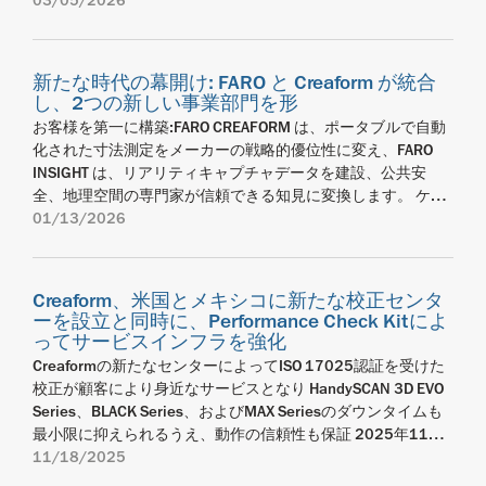
なります。 2026年2月18日、ケベック州レヴィ— AMETEK,
03/05/2026
デザインを見事に融合させたデザイン哲学を称えるもので
ソリューションを提供することで、FARO CREAFORMはポータ
されます。 この進化をサポートするのは、HandySCAN EVOと
Probe（「LLP」）は、非接触検査、リバースエンジニアリン
Inc.のビジネスユニットであり、3Dスキャンおよびポータブ
す。しかも、産業環境向けに設計されている点も高く評価さ
ブルメトロロジーを推進し続けていきます」 FARO
HandySCAN EVO Plusの導入です。FARO CREAFORMは、これ
グ、CAD比較など、製造業の幅広い分野で活用されていま
ルCMMソリューションのグローバルプロバイダーであるFARO
れました。HandySCAN 3D EVO シリーズのような製品は、幅
CREAFORM について FARO CREAFORM は、カナダのケベック
らモデルの導入によって、効率性、利用しやすさ、スキャナ
す。しかし、これらの用途では、測定対象が暗色や高光沢、
CREAFORMは、メーカーの3D測定プロセスのデジタル変革を
広い現場アプリケーションにおいて直感的に使用できること
州レヴィと米国フロリダ州レイクメリーに本社を置き、FARO
新たな時代の幕開け: FARO と Creaform が統合
ーに内蔵された画面での可視化と簡素化されたガイド付きワ
反射特性の強い表面であることも多く、従来は追加のセット
企業規模を問わずに可能にする独立系ソフトウェア開発企
を維持しながら、高い精度と正確性を提供する3Dメトロロジ
の有名な 3D 測定事業部門と Creaform の革新的な計測ソリュ
し、2つの新しい事業部門を形
ークフローによるユーザー体験の向上をさらに強化していま
アップ、複数回のスキャン、または手動による細かな調整が
業、InnovMetricと協力し、本日、FARO CREAFORMの自動リ
ーソリューションを進化させていくという、当社の強いコミ
ーションの組み合わせによって誕生しました。1981 年に遡
す。 また、EVOプラットフォームの導入によって、
お客様を第一に構築:FARO CREAFORM は、ポータブルで自動
必要となるケースがありました。 今回のアップデートは、
ファレンシングマルチライン3DスキャナーをPolyWorks |
ットメントを体現しています。」 HandySCAN 3D EVOシリー
る歴史を持つ FARO は、ポータブル測定アーム、レーザート
HandySCAN 3D製品群はその優れたデザイン性も取り入れて
化された寸法測定をメーカーの戦略的優位性に変え、FARO
LLP画像データの処理手法を根本から最適化することで、こう
Inspectorに完全統合することを発表しました。これはつま
ズは、コンパクトかつ軽量なデザインを採用し、リアルタイ
ラッカー、リアリティ キャプチャ テクノロジーの分野におい
います。HandySCAN 3D EVO Seriesは先日、人間工学的かつ
INSIGHT は、リアリティキャプチャデータを建設、公共安
した課題に直接対応します。これにより、ユーザーは余分な
り、ユーザーがデータ収集において、リアルタイムのデータ
ムの可視化を可能にする4.3インチの大型タッチスクリーンを
て世界を率先する企業です。Creaform は 2002 年にケベック
ユーザー重視のデザインであることを示すレッド・ドット賞
全、地理空間の専門家が信頼できる知見に変換します。 ケベ
作業負荷をかけることなく、よりクリーンで均一性の高い点
可視化や寸法分析および品質管理ツールボックスをすべて活
搭載しています。これにより、高い操作性と自由度を確保し
州レヴィで設立され、ハンドヘルド 3D スキャンと自動化検査
（プロダクトデザイン部門）を受賞しました。この進化する
ック州Lévis、2026 年 1 月 13 日 - AMETEK, Inc. の事業部門、
01/13/2026
群データを安定して取得できるようになります。 FARO
用できるようになるということです。 この統合は、顧客のフ
ながら、作業効率の向上を実現します。 人間工学に基づいた
に革命をもたらし、自動車、航空宇宙、製造、研究分野の幾
体験主導のアプローチは、今やEVO SeriesとMAX Seriesのい
FARO Technologies および Creaform は、両社の発展における
CREAFORMが認証するLLP処理パイプライン「DTEX」を基盤
ィードバックに直接応える形で開発されました。PolyWorks |
グラフィカルユーザーインターフェース（GUI）により、EVO
千もの専門家に愛用されています。FARO CREAFORM は、品
ずれにも拡大され、Eliteモデル（EVO EliteおよびMAX EVO
重大な新章の幕開けを発表します。これにより、産業界にお
とした本アップデートは、測定が困難な材質においても、よ
Inspectorをすでに寸法検査の標準としている工業用OEMの多
シリーズは検査プロセスを効率化し、ワークピースとノート
質、生産、保守、設計の各チームがより迅速に、よりスマー
Elite）ではQRコードを読み込んで検査プログラムをより迅速
ける測定およびリアリティキャプチャへのアプローチが再構
り高品質な結果を提供すると同時に、取得パラメータの微調
くが、既存のワークフローの維持とワークフローの中断を最
パソコンの間を行き来する必要性を解消します。また、最適
トに、そして絶対的な自信を持って業務を遂行できるよう支
Creaform、米国とメキシコに新たな校正センタ
に開始できるなどの機能が追加されています。 FARO
築されることになります。本日をもって、FARO の 3D 測定事
整にかかる手間を大幅に軽減します。 本リリースに関連して
小限に抑えることの重要性を強調していました。PolyWorks |
ーを設立と同時に、Performance Check Kitによ
化されたアーキテクチャにより、画面メニューを操作するた
援します。これにより、製造ワークフロー全体において、よ
CREAFORMの3Dスキャナー部門のプロダクトマネージャーで
業部門は Creaform と統合し、FARO CREAFORM として新たに
実施された社内パフォーマンスベンチマークでは、代表的な
ってサービスインフラを強化
Inspectorで直接データ収集を可能にすることで、FARO
めの3つのメカニカルボタンと、方向付き距離インジケーター
り優れた成果と卓越した体験を創出します。FARO CREAFORM
あるジェローム・アレクサンドル・ラヴォワ（Jérôme-
始動します。当ビジネスユニットは、製造およびメンテナン
難条件部品を対象とした場合、測定精度を損なうことなく、
CREAFORMとInnovMetricは、InnovMetricの顧客が信頼する
を備えています。接続は、耐久性に優れた産業用プッシュプ
Creaformの新たなセンターによってISO 17025認証を受けた
は、AMETEK, Inc. の事業部門です。AMETEK は、年間売上高
Alexandre Lavoie）は次のように述べています。
スチームが迅速に決断を下せるよう、実用的な確信をもたら
データ取得に要する時間が最大60％向上したことが示されて
全てのツールと機能を活用し続けられるように維持しなが
ル式セキュアコネクター1本で行われ、理想的な重量バランス
校正が顧客により身近なサービスとなり HandySCAN 3D EVO
75 億ドルを超える、多種多様な成長を遂げるニッチ市場おい
「HandySCAN 3D製品群の進化は、メトロロジーグレードの
す高精度な寸法測定ソリューションを提供します。並行し
います。 本アップデートの効果は、Laser Line Probe単体の性
ら、高度なスキャン機能によるメリットも得られるようにし
を実現しています。 「大型タッチスクリーン、洗練されたヒ
Series、BLACK Series、およびMAX Seriesのダウンタイムも
て、産業技術ソリューションを提供する世界有数のリーディ
3Dスキャンをより直観的かつより機動性に優れ、より効率的
て、FARO のリアリティキャプチャ事業部門は FARO INSIGHT
能向上にとどまりません。FaroArmベースの測定システムの
ました。また、この2社による相乗効果の最新例は、企業がイ
ートシンク保護グリッド、控えめなサイドバンパー、台形型
最小限に抑えられるうえ、動作の信頼性も保証 2025年11月
ングカンパニーです。 faro.com creaform3d.com
なものにすることに対する私たちのコミットメントを反映し
へと名称を変更します。当ユニットは、物理世界を信頼性の
有効到達範囲を拡張するメトロロジーグレードのロータリー
ンラインのメトロロジー測定機器をアップグレードしつつ、
のカメラカバーを備えた外観は、非常に独創的で印象的なビ
18日ケベック州レヴィ— AMETEK, Inc.のビジネスユニットで
11/18/2025
ています。新たなMAX Seriesにより、大型で複雑な部品を検
高い「実用的なインサイト」へと変換する、世界最高水準の
ワークテーブル「FARO 8‑Axis Max」との組み合わせも、新た
手順の順守と継続性も維持できることを示しています。 この
ジュアルを生み出しています」と、FARO CREAFORM 3Dスキ
あり、自動およびポータブル3D測定ソリューションのグロー