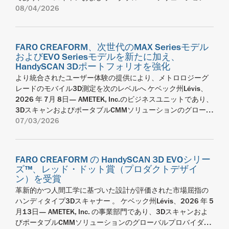
グローバルプロバイダーであるFARO CREAFORMは、製造現場
08/04/2026
での検査に総合的柔軟性をもたらすよう設計された、次世代
のメトロロジーグレードのポータブル光学式3Dスキャナー、
MetraSCAN BLACK2の発売を発表しました。品質管理チーム
FARO CREAFORM、次世代のMAX Seriesモデル
と品質保証チーム向けに設計されたMetraSCAN BLACK2は、
およびEVO Seriesモデルを新たに加え、
実際の環境で認定精度を発揮できる能力と1台で複数の検査ワ
HandySCAN 3Dポートフォリオを強化
ークフローに対応する機能を合わせ持っています。
より統合されたユーザー体験の提供により、メトロロジーグ
MetraSCAN BLACK2には、C-Trackスキャン、スタンドアロン
レードのモバイル3D測定を次のレベルへ ケベック州Lévis、
スキャン、プロービングを1つのメトロロジーグレードシステ
2026 年 7月 8日— AMETEK, Inc.のビジネスユニットであり、
ムに組み合わせた、3-in-1アーキテクチャが用いられていま
3DスキャンおよびポータブルCMMソリューションのグローバ
す。C-Trackモードでは、生産性に優れた大型部品検査を実施
ルプロバイダーであるFARO CREAFORMは、HandySCAN 3D製
07/03/2026
でき、スタンドアロンモードの場合は、携帯性が存分に発揮
品群に新たなモデルが加わったことを発表しました。FARO
され、狭いエリアでも素早く出入りして使用できるようにな
CREAFORMは、より直観的かつユーザーに焦点を合わせたプ
ります。また、HandyPROBE™と組み合わせれば、同じワー
ラットフォームによって、日々の検査ワークフローを効率化
クフローでプローブ検査もサポートできます。 46本のブルー
FARO CREAFORM の HandySCAN 3D EVOシリー
させるHandySCAN EVOとHandySCAN EVO Plusを導入しま
ズ™、レッド・ドット賞（プロダクトデザイ
レーザーライン、毎秒280万測定値、データ取得スピードが
す。同時に、HandySCAN 3D MAX Seriesの新モデル2種の導
ン）を受賞
旧世代モデルより約56%向上という特徴を持つこの新たなシ
入によって大型部品向けのメトロロジーグレード機能を拡張
革新的かつ人間工学に基づいた設計が評価された市場屈指の
ステムは、生産性を飛躍的に向上させます。C Trackのフレッ
したことで、あらゆるサイズの複雑な形状の部品を、移動可
ハンディタイプ3Dスキャナー 。 ケベック州Lévis、2026 年 5
クスボリューム（Flex Volume）は、旧モデルの3倍の46.7
能な、より統合された効率的な方法で測定できるようになり
月13日— AMETEK, Inc. の事業部門であり、3Dスキャンおよ
m³に達し、大型部品をより少ない手順で検査できるようにな
ました。 この発表の中心は、今やHandySCAN MAX EVOと
びポータブルCMMソリューションのグローバルプロバイダー
りました。さらに、自動シャッター機能、単一ケーブル接
HandySCAN MAX EVO Eliteによって代表される次世代の