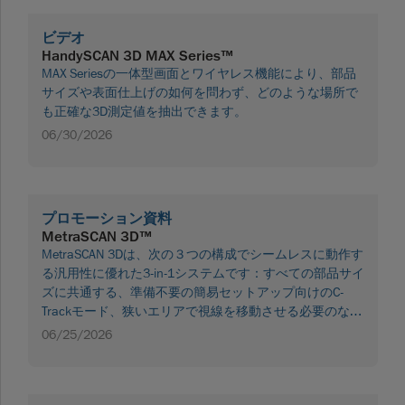
ビデオ
HandySCAN 3D MAX Series™
MAX Seriesの一体型画面とワイヤレス機能により、部品
サイズや表面仕上げの如何を問わず、どのような場所で
も正確な3D測定値を抽出できます。
06/30/2026
プロモーション資料
MetraSCAN 3D™
MetraSCAN 3Dは、次の３つの構成でシームレスに動作す
る汎用性に優れた3-in-1システムです：すべての部品サイ
ズに共通する、準備不要の簡易セットアップ向けのC-
Trackモード、狭いエリアで視線を移動させる必要のない
クイックチェック向けのスタンドアロンモード、
06/25/2026
HandyPROBEを組み合わせた場合のプロービングモー
ド。 パンフレットをダウンロードする