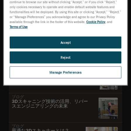
もっと見る
continue to browse our site without clicking “Accept,” or if you click “Reject,”
only cookies necessary to operate and enable default website features and
functionalities will be deployed. By using this site or clicking “Accept,” “Reject,”
or “Manage Preferences” you acknowledge and agree to our Privacy Policy
available through the link in the footer of this website,
Cookie Policy
, and
最も閲覧された
Terms of Use
.
ブログ
3Dスキャンで、自動製造への移行
Accept
をスムーズに
Reject
ブログ
3Dスキャナーによる初回製品検査を
Manage Preferences
改善、最適化、効率化する方法
ブログ
3Dスキャニング技術の活用、リバー
スエンジニアリングの未来
ブログ
最適な3Dスキャナーとは？