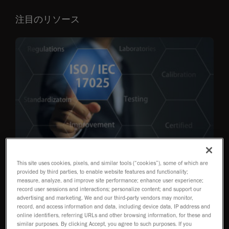
注目のリソース
This site uses cookies, pixels, and similar tools (“cookies”), some of which are
provided by third parties, to enable website features and functionality;
ブログ
measure, analyze, and improve site performance; enhance user experience;
The Difference Between Stated
record user sessions and interactions; personalize content; and support our
advertising and marketing. We and our third-party vendors may monitor,
Accuracy and Accredited Accuracy
record, and access information and data, including device data, IP address and
online identifiers, referring URLs and other browsing information, for these and
similar purposes. By clicking Accept, you agree to such purposes. If you