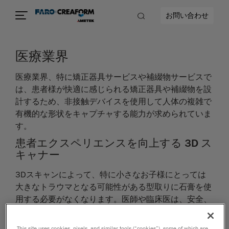
お問い合わせ
医療業界
医療業界、特に矯正器具サービスや補綴物サービスで
は、患者様が快適に感じられる矯正器具や補綴物を設
計するため、非接触デバイスを使用して人体の複雑で
有機的な形状をキャプチャする能力が求められていま
す。
患者エクスペリエンスを向上する 3D ス
キャナー
3Dスキャンによって、特に小さなお子様にとっては
大きなトラウマとなる可能性がある型取りに石膏を使
用する必要がなくなります。医師や臨床医は、安全、
非接触、正確な 3D スキャナーによって、身体部位の
キャプチャから、その形状をソフトウェアに取り込ん
This site uses cookies, pixels, and similar tools (“cookies”), some of which are