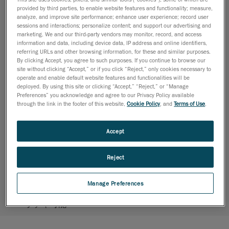
で修正や製作する段階まで、完璧な物理的な形状を簡
provided by third parties, to enable website features and functionality; measure,
analyze, and improve site performance; enhance user experience; record user
単に作成できるようになります。
sessions and interactions; personalize content; and support our advertising and
marketing. We and our third-party vendors may monitor, record, and access
通常、医師や臨床医は 3D スキャンの専門家ではない
information and data, including device data, IP address and online identifiers,
ため、広範なトレーニングを受講することなくすぐに
referring URLs and other browsing information, for these and similar purposes.
マスターできる、シンプルな 3D スキャナーとユーザ
By clicking Accept, you agree to such purposes. If you continue to browse our
site without clicking “Accept,” or if you click “Reject,” only cookies necessary to
ーフレンドリーなソフトウェアを必要としています。
operate and enable default website features and functionalities will be
また、3D スキャナーは、どのような環境でも5 分以
deployed. By using this site or clicking “Accept,” “Reject,” or “Manage
Preferences” you acknowledge and agree to our Privacy Policy available
内に使用でき、シームレスで患者様の負担が少ないプ
through the link in the footer of this website,
Cookie Policy
, and
Terms of Use
.
ロセスにする必要があります。
医療業界のための Creaform ソリューション
Accept
直感的
に学ぶことができ、
迅速な
セットアップで
簡
単
に使いこなせます
Reject
正確
で、物理的な形状を完璧に作成
Manage Preferences
汎用性が高く
、人体の複雑かつ有機的な形状もキャ
プチャ可能