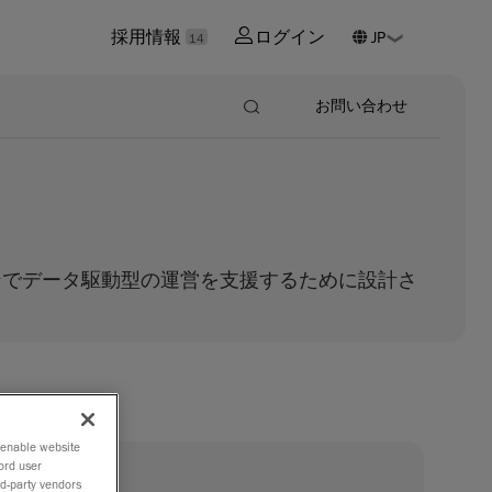
採用情報
ログイン
14
お問い合わせ
ンでデータ駆動型の運営を支援するために設計さ
o enable website
ord user
®
rd-party vendors