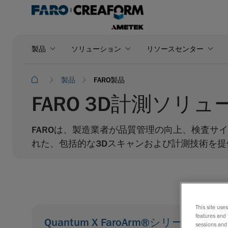
製品
ソリューション
リソースセンター
製品
FARO製品
FARO 3D計測ソリ
FAROは、製造業者が品質管理の向上、検査
れた、包括的な3Dスキャンおよび計測技術を提
This site use
features and 
Quantum X FaroArm®シリーズ
sessions and 