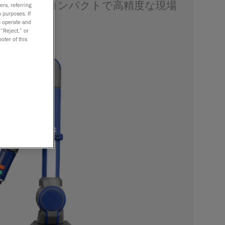
実現する、コンパクトで高精度な現場
ers, referring
定アーム。
 purposes. If
to operate and
 “Reject,” or
oter of this