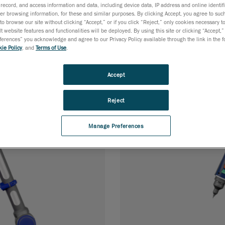
スキャン用の高精
迅速な寸法検査を
record, and access information and data, including device data, IP address and online identifi
用プロービング測
r browsing information, for these and similar purposes. By clicking Accept, you agree to such
to browse our site without clicking “Accept,” or if you click “Reject,” only cookies necessary 
t website features and functionalities will be deployed. By using this site or clicking “Accept,”
rences” you acknowledge and agree to our Privacy Policy available through the link in the fo
ie Policy
, and
Terms of Use
.
Accept
Reject
Manage Preferences