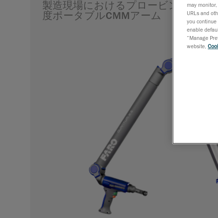
製造現場におけるプロービングと3D
may monitor, 
度ポータブルCMMアーム
URLs and othe
you continue 
enable defaul
“Manage Prefe
website,
Cook