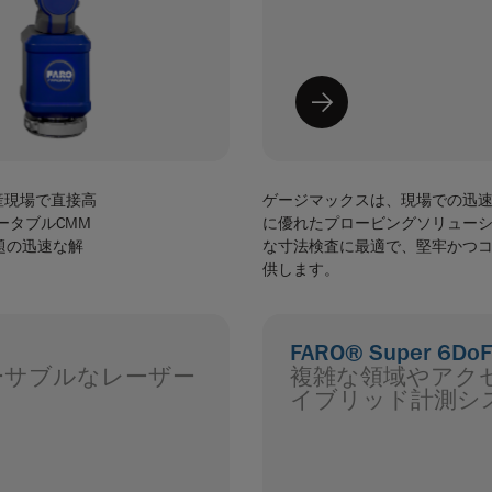
生産現場で直接高
ゲージマックスは、現場での迅
ータブルCMM
に優れたプロービングソリュー
題の迅速な解
な寸法検査に最適で、堅牢かつ
供します。
FARO® Super 6DoF
ーサブルなレーザー
複雑な領域やアク
イブリッド計測シ