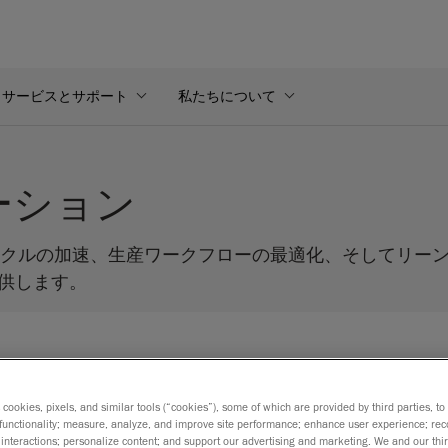
サービスとサポート
私たちについて
ューション
サイクルの加速、生産ワークフローの最適化、そしてリー
供します。
s cookies, pixels, and similar tools (“cookies”), some of which are provided by third parties, t
functionality; measure, analyze, and improve site performance; enhance user experience; rec
Gage Max FaroArm
interactions; personalize content; and support our advertising and marketing. We and our thi