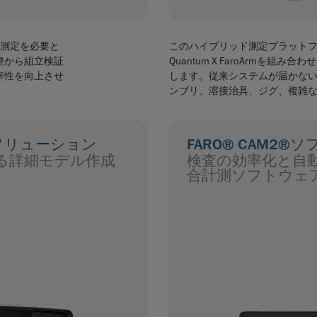
な測定を必要と
このハイブリッド測定プラットフォ
整から組立検証
Quantum X FaroArmを
率性を向上させ
します。従来システムが届かな
ンブリ、溶接治具、ジグ、複雑
グソリューション
FARO® CAM2®
る詳細モデル作成
検査の効率化と自
合計測ソフトウェ