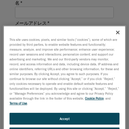
This site uses cookies, pixels, and similar tools (“cookies”), some of which are
provided by third parties, to enable website features and functionality;
measure, analyze, and improve site performance; enhance user experience;
record user sessions and interactions; personalize content; and support our
advertising and marketing. We and our third-party vendors may monitor,
record, and access information and data, including device data, IP address and
online identifiers, referring URLs and other browsing information, for these and
similar purposes. By clicking Accept, you agree to such purposes. If you
continue to browse our site without clicking “Accept,” or if you click “Reject,”
only cookies necessary to operate and enable default website features and
functionalities will be deployed. By using this site or clicking “Accept,” “Reject,”
or “Manage Preferences” you acknowledge and agree to our Privacy Policy
available through the link in the footer of this website,
Cookie Policy
, and
Terms of Use
.
Accept