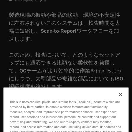
製造現場の振動や部品の移動、環境の不安定性
に左右されないこのシステムは、検査時間を大
幅に短縮し、Scan-to-Reportワークフローを加
速します。
このため、検査において、どのようなセットア
ップにも適応できる比類ない柔軟性を発揮し
て、QCチームがより効率的に作業を行えるよう
にしつつ、大型部品や複雑な部品においてもISO
認証精度を維持します。
This site uses cookies, pixels, and similar tools (“cookies”), some of which are
provided by third parties, to enable website features and functionality;
measure, analyze, and improve site performance; enhance user experience;
record user sessions and interactions; personalize content; and support our
advertising and marketing. We and our third-party vendors may monitor,
record, and access information and data, including device data, IP address and
online identifiers, referring URLs and other browsing information, for these and