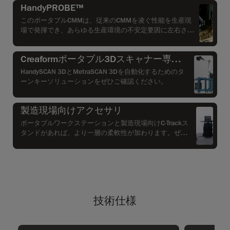
HandyPROBE™
このポータブルCMMは、従来のCMMを凌ぐ性能を生産現
場で発揮でき、あらゆる生産環境の不安定要因に左右され
ない、比類ない精度と効率性を提供します。
Creaformポータブル3Dスキャナー専用
フレキシブル・オートメーション・キッ
HandySCAN 3DとMetraSCAN 3Dを自動化するためのタ
ト
ーンキーソリューションをぜひご確認ください。
製造現場向けアクセサリ
ポータブルワークステーションと製造現場向けC-Trackス
タンドがあれば、より一層の柔軟性が加わります。ぜひ
ご確認ください。
技術仕様