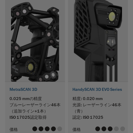
MetraSCAN 3D
HandySCAN 3D EVO Series
0.025 mmの精度
精度: 0.020 mm
ブルーレーザーライン46本
光源: レーザーライン46本
（追加ライン+1本）
（青）
ISO 17025認定取得
認定: ISO 17025
value
value
value
value
value
value
value
value
value
value
価格
価格