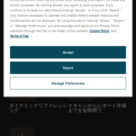
0.025の精度
全世界でのサポート
similar purposes. By clicking Accept, you agree to such purposes. If you
continue to browse our site without clicking “Accept,” or if you click “Reject,”
only cookies necessary to operate and enable default website features and
functionalities will be deployed. By using this site or clicking “Accept,” “Reject,”
or “Manage Preferences” you acknowledge and agree to our Privacy Policy
available through the link in the footer of this website,
Cookie Policy
, and
Terms of Use
.
ISO 17025認 定取得
汎用性に優れた3-in-1シス
Accept
テム
Reject
Manage Preferences
ダイナミックリファレンシ
スキャンからレポート作成
ング
までを短時間で