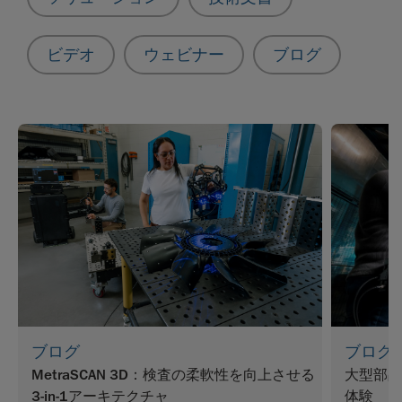
ビデオ
ウェビナー
ブログ
ブログ
ブログ
MetraSCAN 3D：検査の柔軟性を向上させる
大型部品
3-in-1アーキテクチャ
体験