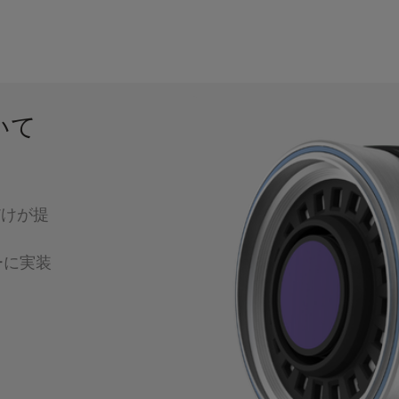
いて
だけが提
ーに実装