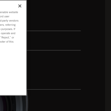
o enable website
ord user
rd-party vendors
ers, referring
 purposes. If
to operate and
 “Reject,” or
oter of this