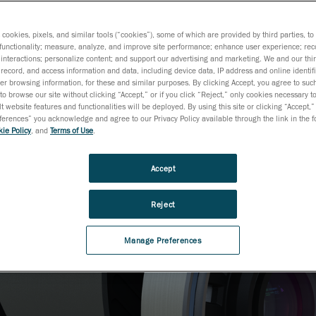
s cookies, pixels, and similar tools (“cookies”), some of which are provided by third parties, t
functionality; measure, analyze, and improve site performance; enhance user experience; rec
interactions; personalize content; and support our advertising and marketing. We and our thi
record, and access information and data, including device data, IP address and online identifi
r browsing information, for these and similar purposes. By clicking Accept, you agree to such
to browse our site without clicking “Accept,” or if you click “Reject,” only cookies necessary 
t website features and functionalities will be deployed. By using this site or clicking “Accept,”
rences” you acknowledge and agree to our Privacy Policy available through the link in the fo
ie Policy
, and
Terms of Use
.
Accept
Reject
Manage Preferences