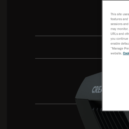
This site use
features and 
sessions and 
may monitor, 
URLs and othe
you continue 
enable defaul
“Manage Prefe
website,
Cook