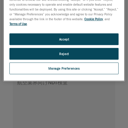
only cookies necessary to operate and enable default website features and
functionalities will be deployed. By using this site or clicking “Accept,” “Reject,”
or “Manage Preferences” you acknowledge and agree to our Privacy Policy
available through the link in the footer of this website,
Cookie Policy
, and
Terms of Use
.
Accept
Pipeline は正確な結果と詳細なオンサイト分析を提供する
ため、パイプライン所有者は有効な診断を確立し、適切
な修理の決定を迅速に行うことができます。
Reject
Manage Preferences
Aircraft
航空業界向けNDT検査