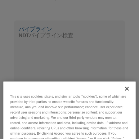
パイプライン
NDTパイプライン検査
This site uses cookies, pixels, and similar tools (“cookies”), some of which are
provided by third parties, to enable website features and functionality;
measure, analyze, and improve site performance; enhance user experience;
record user sessions and interactions; personalize content; and support our
advertising and marketing. We and our third-party vendors may monitor,
record, and access information and data, including device data, IP address and
online identifiers, referring URLs and other browsing information, for these and
similar purposes. By clicking Accept, you agree to such purposes. If you
continue to browse our site without clicking “Accept,” or if you click “Reject,”