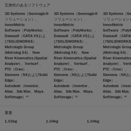
互換性のあるソフトウェア
3D Systems（Geomagic®
3D Systems（Geomagic®
3D Systems（G
ソリューション）、
ソリューション）、
ソリューション
InnovMetric
InnovMetric
InnovMetric
Software（PolyWorks）、
Software（PolyWorks）、
Software（Pol
Dassault（CATIA V5およ
Dassault（CATIA V5およ
Dassault（CAT
びSOLIDWORKS）、
びSOLIDWORKS）、
びSOLIDWORK
Metrologic Group
Metrologic Group
Metrologic Grou
(Metrolog X4) 、New
(Metrolog X4) 、New
(Metrolog X4) 
River Kinematics (Spatial
River Kinematics (Spatial
River Kinematics
Analyzer) 、Verisurf 、
Analyzer) 、Verisurf 、
Analyzer) 、Veri
PTC（Creo）、
PTC（Creo）、
PTC（Creo）、
Siemens（NXおよびSolid
Siemens（NXおよびSolid
Siemens（NXお
Edge）、
Edge）、
Edge）、
Autodesk（Inventor、
Autodesk（Inventor、
Autodesk（Inve
Alias、3ds Max、Maya、
Alias、3ds Max、Maya、
Alias、3ds Ma
Softimage）
Softimage）
Softimage）
(6)
(6)
(6)
重量
1.02kg
1.04kg
1.04kg