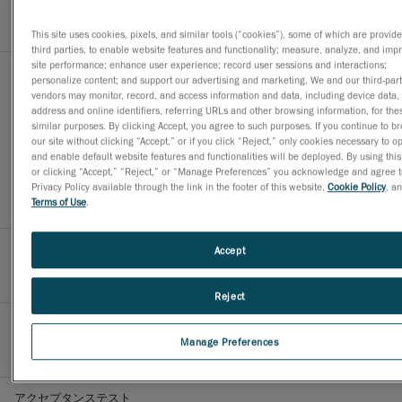
0.025 mm
0.025 mm
0.020 mm
0.015 mm
(1)
This site uses cookies, pixels, and similar tools (“cookies”), some of which are provid
third parties, to enable website features and functionality; measure, analyze, and imp
site performance; enhance user experience; record user sessions and interactions;
容積精度
personalize content; and support our advertising and marketing. We and our third-part
(対象物のサイズに基づく)
vendors may monitor, record, and access information and data, including device data, 
address and online identifiers, referring URLs and other browsing information, for the
0.020 mm + 0.040
0.020 mm + 0.040
0.020 mm + 0.020
similar purposes. By clicking Accept, you agree to such purposes. If you continue to b
mm/m
mm/m
mm/m
our site without clicking “Accept,” or if you click “Reject,” only cookies necessary to o
0.020 mm + 0.015
0.020 mm + 0.015
and enable default website features and functionalities will be deployed. By using this
mm/m
mm/m
(2)
(2)
or clicking “Accept,” “Reject,” or “Manage Preferences” you acknowledge and agree t
0.015 mm + 0.015
Privacy Policy available through the link in the footer of this website,
Cookie Policy
, a
mm/m
(1)(2)
Terms of Use
.
形状エラー（球面）
Accept
0.030 mm
Reject
形状エラー（平面）
Manage Preferences
0.050 mm
アクセプタンステスト