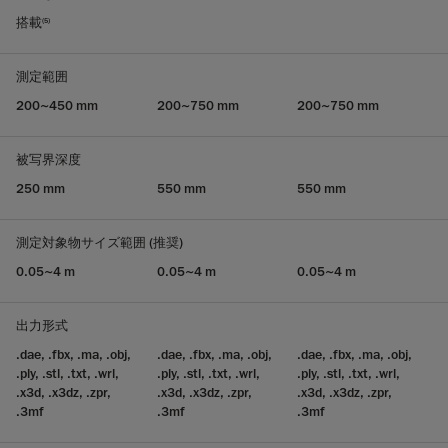
搭載
(5)
測定範囲
200~450 mm
200~750 mm
200~750 mm
被写界深度
250 mm
550 mm
550 mm
測定対象物サイズ範囲 (推奨)
0.05~4 m
0.05~4 m
0.05~4 m
出力形式
.dae, .fbx, .ma, .obj,
.dae, .fbx, .ma, .obj,
.dae, .fbx, .ma, .obj,
.ply, .stl, .txt, .wrl,
.ply, .stl, .txt, .wrl,
.ply, .stl, .txt, .wrl,
.x3d, .x3dz, .zpr,
.x3d, .x3dz, .zpr,
.x3d, .x3dz, .zpr,
.3mf
.3mf
.3mf