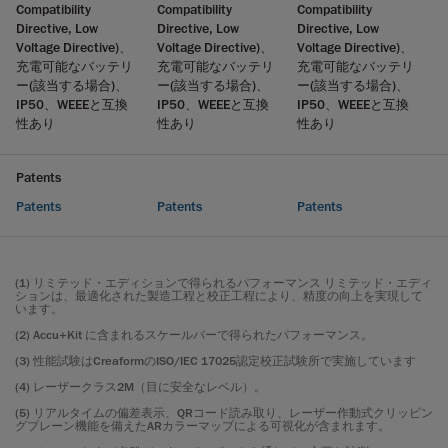
Compatibility
Compatibility
Compatibility
Directive, Low
Directive, Low
Directive, Low
Voltage Directive)、
Voltage Directive)、
Voltage Directive)、
充電可能なバッテリ
充電可能なバッテリ
充電可能なバッテリ
ー(該当する場合)、
ー(該当する場合)、
ー(該当する場合)、
IP50、WEEEと互換
IP50、WEEEと互換
IP50、WEEEと互換
性あり
性あり
性あり
Patents
Patents
Patents
Patents
(1) リミテッド・エディションで得られるパフォーマンス リミテッド・エディ
ションは、最適化された製造工程と校正工程により、精度の向上を実現して
います。
(2) Accu+Kit に含まれるスケールバーで得られたパフォーマンス。
(3) 性能試験はCreaformのISO/IEC 17025認定校正試験所で実施しています
(4) レーザークラス2M（目に安全なレベル）。
(5) リアルタイムの偏差表示、QRコード読み取り、レーザー作動式クリッピン
グプレーン機能を備えたARカラーマップによる可視化が含まれます。