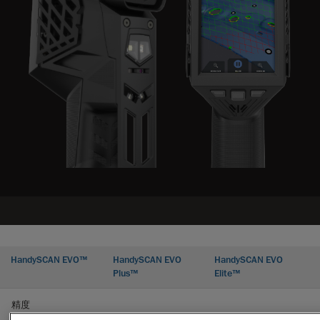
HandySCAN EVO™
HandySCAN EVO
HandySCAN EVO
Plus™
Elite™
精度