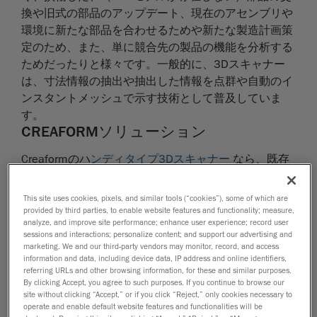
換や旧式の部品のアップデート、現在のアセンブリや
環境に新たな部品を合わせるためや新たな製造計画策
定のため、また、単に競合先の製品の機能を分析する
ためだったりと様々です。一般的に、3Dスキャナー
は、寸法情報の抽出や抽出した情報を点群や自動のイ
ンスタントメッシュで示す技術として普及していま
す。
CREAFORMソリューション
Creaformのハ
ンディタイプ3Dスキャナー
なら、既存
の物理的対象物から3Dモデルを作成するという作業
がCADエンジニアや工業デザイナー自身で行えます。
This site uses cookies, pixels, and similar tools (“cookies”), some of which are
さらに、スキャンしたデータのクリーンアップ、調整
provided by third parties, to enable website features and functionality; measure,
analyze, and improve site performance; enhance user experience; record user
および最適化を行うための柔軟性を提供する
sessions and interactions; personalize content; and support our advertising and
scan-to-CADソフトウェア
によって、CADソフトウェ
marketing. We and our third-party vendors may monitor, record, and access
information and data, including device data, IP address and online identifiers,
アへの転送前に、メッシュから寸法情報を抽出できま
referring URLs and other browsing information, for these and similar purposes.
す。
By clicking Accept, you agree to such purposes. If you continue to browse our
site without clicking “Accept,” or if you click “Reject,” only cookies necessary to
operate and enable default website features and functionalities will be
高解像度、汎用性に優れ、使いやすく高速の3Dスキ