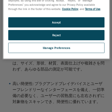
deployed. By using this site or clicking “Accept,” “Reject,” or “Manage
ャンツールおよびソフトウェアは、目標の達成と課題
Preferences” you acknowledge and agree to our Privacy Policy available
through the link in the footer of this website,
Cookie Policy
, and
Terms of Use
.
の克服に役立つソリューションです。
細部まで高精細に表示
: 入り組んだ細部まで精細に
Accept
フルカラーで表示でき、自由曲面モデルを作成し詳
細な特徴まで捉えるのにふさわしいスキャン品質を
Reject
提供します。
Manage Preferences
汎用性
: 最先端のレーザー技術と光学技術が搭載さ
れ、スキャンボリューム無制限の3Dスキャナー
は、サイズ、形状、材質、表面仕上げや複雑さを問
わず、あらゆる部品の測定が可能です。
高い簡便性
: プラグアンドプレイデバイスとユーザ
ーフレンドリーなインターフェースを備え、一切準
備の必要なく、ユーザーの習熟度にも左右されずに
対象物をスキャンでき、簡便性に優れています。