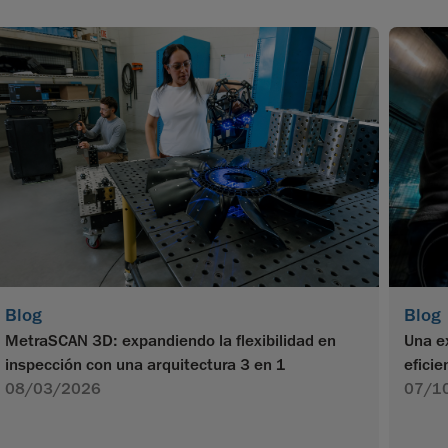
Blog
Blog
MetraSCAN 3D: expandiendo la flexibilidad en
Una e
inspección con una arquitectura 3 en 1
efici
08/03/2026
07/1