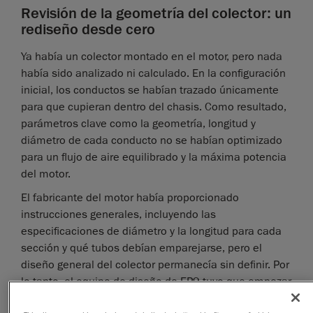
Revisión de la geometría del colector: un
rediseño desde cero
Ya había un colector montado en el motor, pero nada
había sido analizado ni calculado. En la configuración
inicial, los conductos se habían trazado únicamente
para que cupieran dentro del chasis. Como resultado,
parámetros clave como la geometría, longitud y
diámetro de cada conducto no se habían optimizado
para un flujo de aire equilibrado y la máxima potencia
del motor.
El fabricante del motor había proporcionado
instrucciones generales, incluyendo las
especificaciones de diámetro y la longitud para cada
sección y qué tubos debían emparejarse, pero el
diseño general del colector permanecía sin definir. Por
lo tanto, el equipo de diseño de EP9 tuvo que empezar
desde cero, desarrollando un nuevo colector que