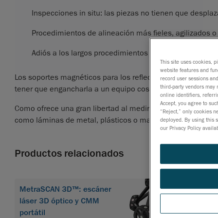
Inspecciones in situ: las piezas no tienen que desplaz
Procedimientos de alineación más fieles, agilizados o
Adiós a los largos procedimientos de programación tí
This site uses cookies, p
website features and fun
Los soportes magnéticos para los reflectores son particul
record user sessions and
third-party vendors may 
tener que engancharla a un equipo costoso e incómodo.
online identifiers, refer
Accept, you agree to such
Como ofrece una gran libertad al medir y digitaliza incluso
“Reject,” only cookies n
como láminas de metal, plásticos o materiales compuesto
deployed. By using this 
our Privacy Policy availa
Productos relacionados
MetraSCAN 3D™: escáner
láser 3D óptico y CMM
portátil