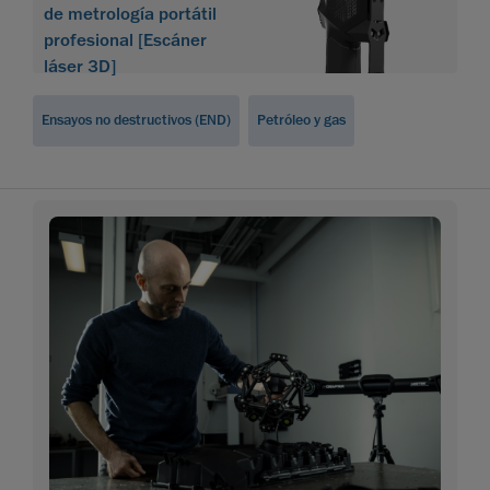
de metrología portátil
profesional [Escáner
láser 3D]
Ensayos no destructivos (END)
Petróleo y gas