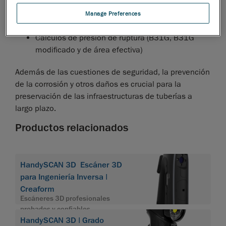
Reglas de interacción aplicadas de manera
Manage Preferences
automática
Cálculos de presión de ruptura (B31G, B31G
modificado y de área efectiva)
Además de las cuestiones de seguridad, la prevención
de la corrosión y otros daños es crucial para la
preservación de las infraestructuras de tuberías a
largo plazo.
Productos relacionados
HandySCAN 3D Escáner 3D
para Ingeniería Inversa |
Creaform
Escáneres 3D profesionales
probados y confiables
HandySCAN 3D | Grado