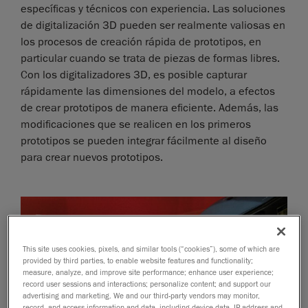
específicas y técnicos con experiencia. Las soluciones
de digitalización 3D pueden ser realmente valiosas en
los procesos de creación rápida de prototipos, en
particular cuando se trata de piezas de formas libres.
Con los digitalizadores 3D, es posible capturar
rápidamente las dimensiones del modelo, a efectos
de crear prototipos de manera eficiente. Además, las
modificaciones que se realicen en los primeros
prototipos se pueden integrar fácilmente al diseño
para crear nuevos prototipos.
This site uses cookies, pixels, and similar tools (“cookies”), some of which are
provided by third parties, to enable website features and functionality;
measure, analyze, and improve site performance; enhance user experience;
record user sessions and interactions; personalize content; and support our
advertising and marketing. We and our third-party vendors may monitor,
record, and access information and data, including device data, IP address and