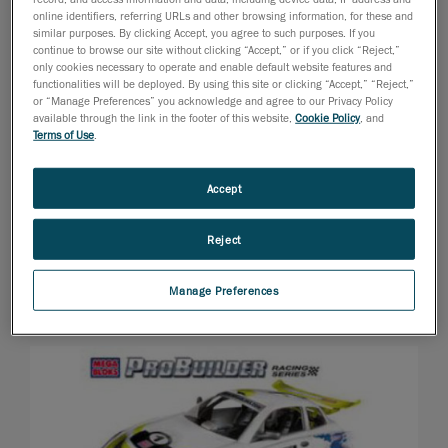
online identifiers, referring URLs and other browsing information, for these and
similar purposes. By clicking Accept, you agree to such purposes. If you
continue to browse our site without clicking “Accept,” or if you click “Reject,”
only cookies necessary to operate and enable default website features and
functionalities will be deployed. By using this site or clicking “Accept,” “Reject,”
or “Manage Preferences” you acknowledge and agree to our Privacy Policy
available through the link in the footer of this website,
Cookie Policy
, and
Terms of Use
.
Accept
Reject
Manage Preferences