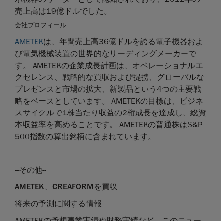
売上高は19億ドルでした。
会社プロフィール
AMETEK
は、年間売上高36億ドルを誇る電子機器およ
び電気機械装置の世界的なリーディングメーカーで
す。 AMETEKの企業成長計画は、オペレーショナルエ
クセレンス、戦略的な買収および提携、グローバルな
プレゼンスと市場の拡大、新製品という4つの主要戦
略をベースとしています。 AMETEKの目標は、ビジネ
スサイクルで1株当たり収益の2桁成長を達成し、総資
本収益率を高めることです。 AMETEKの普通株はS&P
500指数の算出銘柄に含まれています。
--その他--
AMETEK
、
CREAFORM
を買収
将来の予測に関する情報
AMETEKの予想事業実績や財務実績など、このニュー