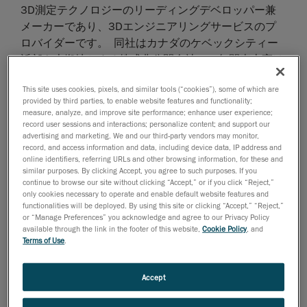
3D測定テクノロジーのリーディングデベロッパー兼
メーカーであり、3Dエンジニアリングサービスのプ
ロバイダーです。 同社はカナダのケベックシティー
近郊を本拠地とする株式非公開会社で、年間売上高は
約5,200万ドルです。
This site uses cookies, pixels, and similar tools (“cookies”), some of which are
Creaformは、スタンドアロン型のポータブル3Dスキ
provided by third parties, to enable website features and functionality;
measure, analyze, and improve site performance; enhance user experience;
ャナー業界をリードしています。 同社の光学装置
record user sessions and interactions; personalize content; and support our
は、正確な3Dモデルの作成やさまざまな物体の測定
advertising and marketing. We and our third-party vendors may monitor,
など、多くの用途において採用が進んでいます。 同
record, and access information and data, including device data, IP address and
online identifiers, referring URLs and other browsing information, for these and
社の製品には、複数のハンディタイプ3Dスキャナー
similar purposes. By clicking Accept, you agree to such purposes. If you
ファミリーや、リバースエンジニアリング、寸法検
continue to browse our site without clicking “Accept,” or if you click “Reject,”
only cookies necessary to operate and enable default website features and
査、精密製造、非破壊検査、自動品質管理、3D印刷
functionalities will be deployed. By using this site or clicking “Accept,” “Reject,”
で広く普及しているポータブル座標測定装置や関連す
or “Manage Preferences” you acknowledge and agree to our Privacy Policy
available through the link in the footer of this website,
Cookie Policy
, and
る付属品があります。 Handyscan 3Dは、非接触測定
Terms of Use
.
に使用されるハンディタイプレーザースキャナーで、
機能性と携帯性で市場をリードしています。
Accept
「Creaformは優秀な買収対象企業です。 卓越した
R&D基盤を持ち、いくつかの高成長市場で業界をリー