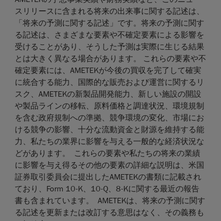
スリリースに含まれる将来の出来事に関する記述は、
「将来の予測に関する記述」です。将来の予測に関す
る記述は、さまざまな要素や不確定要素による影響を
受けることがあり、そうした予測は実際に生じる結果
とは大きく異なる場合があります。 これらの要素や不
確定要素には、AMETEKが今後の買収を完了して確実
に統合する能力、国際的な販売および運営に関するリ
スク、AMETEKの新製品開発能力、新しい施設の開設
や製品ラインの移転、原料価格と調達状況、環境規制
を含む政府規制への準拠、競争環境の変化、市場にお
ける競争の影響、十分な流動資金と財源を維持する能
力、私たちの業界に影響を与える一般的な経済状況な
どがあります。 これらの要素や私たちの将来の業績
に影響を与え得るその他の要素の詳細な説明は、米国
証券取引委員会に提出したAMETEKの書類に記載され
ており、Form 10-K、10-Q、8-Kに関する最近の報告
書も含まれています。 AMETEKは、将来の予測に関す
る記述を更新または改訂する意思はなく、その義務も