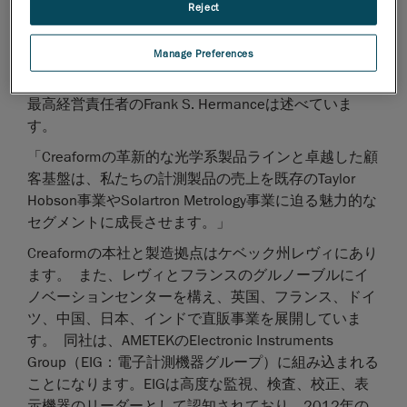
Reject
ドする地位を確立しています。 Creaformの力を得る
ことで、私たちのUltra Precision Technology（超精密
Manage Preferences
テクノロジー）事業が提供する非接触計測製品のライ
ンナップは飛躍的に拡大します」と、AMETEK会長兼
最高経営責任者のFrank S. Hermanceは述べていま
す。
「Creaformの革新的な光学系製品ラインと卓越した顧
客基盤は、私たちの計測製品の売上を既存のTaylor
Hobson事業やSolartron Metrology事業に迫る魅力的な
セグメントに成長させます。」
Creaformの本社と製造拠点はケベック州レヴィにあり
ます。 また、レヴィとフランスのグルノーブルにイ
ノベーションセンターを構え、英国、フランス、ドイ
ツ、中国、日本、インドで直販事業を展開していま
す。 同社は、AMETEKのElectronic Instruments
Group（EIG：電子計測機器グループ）に組み込まれる
ことになります。EIGは高度な監視、検査、校正、表
示機器のリーダーとして認知されており、2012年の