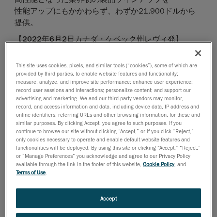
性能アップにもかかわらず、わずか21,900ドルから
提供。
【
2022
年
6
月
2
日カナダ・ケベック州レヴィ発】
AMETEK Ultra Precision Technologies部門のブランド
であり、
ポータブル3D測定ソリューション
とエンジ
This site uses cookies, pixels, and similar tools (“cookies”), some of which are
ニアリングサービスで世界をリードする
Creaform
は、
provided by third parties, to enable website features and functionality;
measure, analyze, and improve site performance; enhance user experience;
本日、
HandySCAN 3D
| SILVERシリーズ
ソリューシ
TM
record user sessions and interactions; personalize content; and support our
ョン・スイートの一部として、コスト・パフォーマン
advertising and marketing. We and our third-party vendors may monitor,
record, and access information and data, including device data, IP address and
スが極めて高い2つのスキャナーを発売することを発
online identifiers, referring URLs and other browsing information, for these and
表しました。ブルーレーザー・テクノロジー搭載の
similar purposes. By clicking Accept, you agree to such purposes. If you
HandySCAN 307 | Elite
および
HandySCAN 700 | Elite
continue to browse our site without clicking “Accept,” or if you click “Reject,”
only cookies necessary to operate and enable default website features and
は、手頃さを求めながら、高性能の3Dスキャン技術
functionalities will be deployed. By using this site or clicking “Accept,” “Reject,”
を活用したいと望む中小企業にとって新たな選択肢と
or “Manage Preferences” you acknowledge and agree to our Privacy Policy
available through the link in the footer of this website,
Cookie Policy
, and
なるものです。
Terms of Use
.
これらのスキャナーの活用には、次のようなメリット
があります。
Accept
光沢のある複雑な表面形状の部品でも、高精度のデー