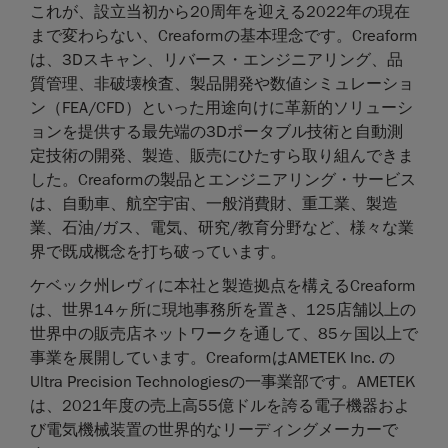
これが、設立当初から20周年を迎える2022年の現在
まで変わらない、Creaformの基本理念です。Creaform
は、3Dスキャン、リバース・エンジニアリング、品
質管理、非破壊検査、製品開発や数値シミュレーショ
ン（FEA/CFD）といった用途向けに革新的ソリューシ
ョンを提供する最先端の3Dポータブル技術と自動測
定技術の開発、製造、販売にひたすら取り組んできま
した。Creaformの製品とエンジニアリング・サービス
は、自動車、航空宇宙、一般消費財、重工業、製造
業、石油/ガス、電気、研究/教育分野など、様々な業
界で既成概念を打ち破っています。
ケベック州レヴィに本社と製造拠点を構えるCreaform
は、世界14ヶ所に現地事務所を置き、125店舗以上の
世界中の販売店ネットワークを通して、85ヶ国以上で
事業を展開しています。CreaformはAMETEK Inc. の
Ultra Precision Technologiesの一事業部です。AMETEK
は、2021年度の売上高55億ドルを誇る電子機器およ
び電気機械装置の世界的なリーディングメーカーで