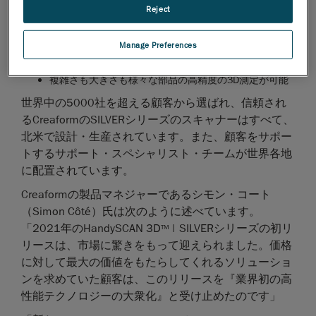
タ取り込みが可能
Reject
解像度および精度が最大0.030 mmにまで向上
VXelementsの強力なアルゴリズムによってソフトウェ
Manage Preferences
ア機能が拡張され、卓越したユーザー・エクスペリエ
ンスを実現
複雑さも大きさも様々な部品の高精度の3D測定が可能
世界中の5000社を超える顧客から選ばれ、信頼され
るCreaformのSILVERシリーズのスキャナーはすべて、
北米で設計・生産されています。また、顧客をサポー
トするサポート・スペシャリスト・チームが世界各地
に配置されています。
Creaformの製品マネジャーであるシモン・コート
（Simon Côté）氏は次のように述べています。
「2021年のHandySCAN 3D
| SILVERシリーズの初リ
TM
リースは、市場に驚きをもって迎えられました。価格
に対して最大の価値をもたらしてくれるソリューショ
ンを求めていた顧客は、このリリースを『業界初の高
性能テクノロジーの大衆化』と受け止めたのです」