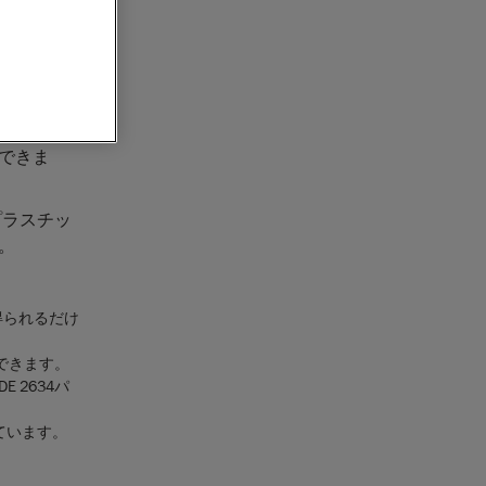
orm
は、製
特別に設計
度のポータ
ングなど、
できま
プラスチッ
。
得られるだけ
。
成できます。
 2634パ
ています。