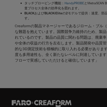
タッチプロービング機能
：
HandyPROBE
とMetraSC
査プロセス全体の効率化を図れます。
BLACK
および
BLACK|Elite
の
2
モデルで提供
：
速度、部
す。
Creaformの製品マネージャーであるジローム・ブル（
な難題を抱えています。国際競争力維持のため、製品
れているのです。製品の品質に関わる問題は、廃棄率
や全体の収益の行方を左右します。製品開発や品質管理の
的な3D測定技術を積極的に取り入れる必要があります。
度も多用途性も、全く新たなレベルに到達しています。製
フローで実感していただけると確信しています」