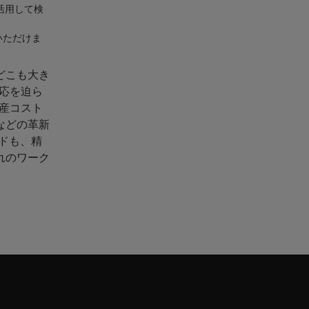
ル活用して検
いただけま
、どこも大き
応を迫ら
産コスト
などの革新
ードも、精
れのワーク