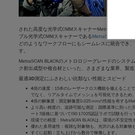
工場で校
ポータブ
造現場で
された高度な光学式CMMスキャナーMetraSCAN 3D
®
ブル光学式CMMスキャナーである
MetraSCAN BLACK
どのようなワークフローにもシームレスに統合でき、
す。
MetraSCAN BLACKのメトロロジーグレードの
ク射出成型や複合材といった、さまざまな業界、製造
最適
3D
測定にふさわしい比類ない性能とスピード
4
倍の速度
：
15本のレーザークロス機能を備えることでよ
でなく、リアルタイムでメッシュを可視化できるため
4
倍の解像度
：
測定解像度0.025 mmの性能を有するM
より高い精度の、追跡可能な測定
：
国際基準に則った完
ート3規格に基づいてISO 17025認証ラボで試験を行っ
現場での精度
：
MetraSCAN BLACKは、環境
優れた多用途性
：
複雑な対象物も、光沢のある対象物
すぐに起動
：立ち上げから数分で稼働します。