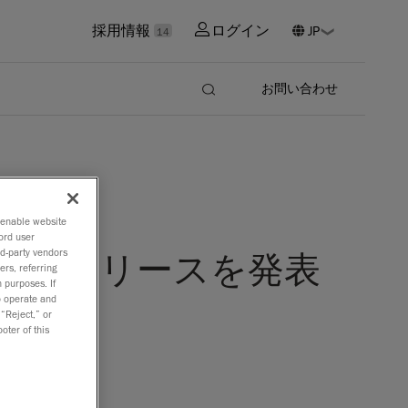
採用情報
ログイン
14
お問い合わせ
o enable website
ord user
rd-party vendors
ージョンのリリースを発表
ers, referring
 purposes. If
to operate and
 “Reject,” or
oter of this
ー、
れまでの
4
7025
認定