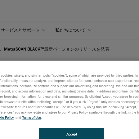
サービスとサポート
私たちについて
orm、MetraSCAN BLACK™最新バージョンのリリースを発表
s cookies, pixels, and similar tools (“cookies”), some of which are provided by third parties, t
functionality; measure, analyze, and improve site performance; enhance user experience; rec
interactions; personalize content; and support our advertising and marketing. We and our thi
aSCAN BLACK™最新バ
record, and access information and data, including device data, IP address and online identifi
r browsing information, for these and similar purposes. By clicking Accept, you agree to such
to browse our site without clicking “Accept,” or if you click “Reject,” only cookies necessary 
t website features and functionalities will be deployed. By using this site or clicking “Accept,”
6月23日
rences” you acknowledge and agree to our Privacy Policy available through the link in the fo
ie Policy
, and
Terms of Use
.
での品質管理という過酷な条件での使用に最適な
3D
スキャナ
AN 3D
の最新バージョンは、
15
本のブルーレーザークロス、こ
Accept
度、スキャン速度のさらなる高速化や即時起動に加え、
ISO 1