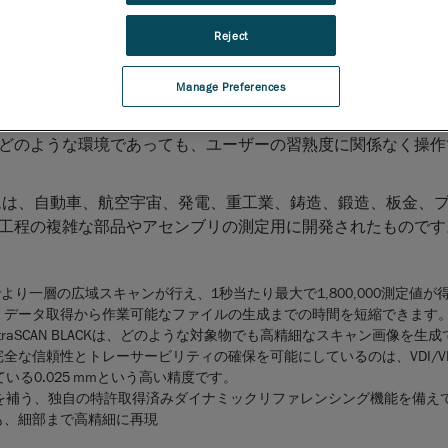
正
Reject
ル自動3D測定ソリューションの分野で世界をリードする
Creaf
即メトロロジー・グレードの3D測定および検査が行えるよう
Manage Preferences
最新ラインナップの発売を本日発表しました。最速かつ最高精
は、品質管理、品質保証、検査、MROやリバースエンジニアリ
どのような環境であっても、ユーザーの習熟度に関係なく操作
システムは、自動車、航空宇宙、発電、重工業、鋳造、鍛造、板金、
工程の複雑な部品やアセンブリの測定用に開発されたものです
り一層の広域スキャンが行え、1秒当たり最大で1,800,000測定値が
、データ取得から作業可能なファイルの生成までの時間を短縮できます
etraSCAN BLACKは、どのような対象物でも高精細なスキャン画像を生
全な信頼性とトレーサービリティの確保を可能にしているのは、VDI/VDE
ている0.025 mmという高い精度です。
の不安定性を補う、独自の特許取得済みダイナミックリファレンシング機能を備え
も、細部まで高精細に再現