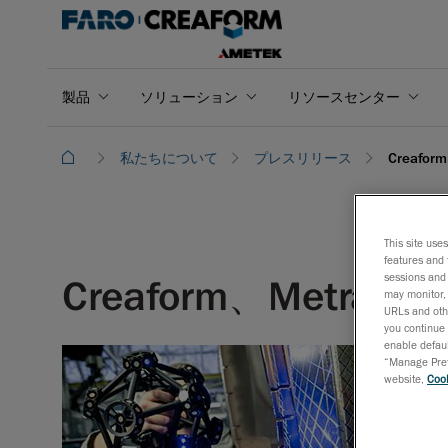
製品
ソリューション
リソースセンター
私たちについて
プレスリリース
Creaf
This site use
features and 
sessions and 
Creaform、Metr
may monitor, 
URLs and othe
you continue 
enable defaul
2020年
“Manage Prefe
website,
Cook
製造現場
MetraSC
倍の解像