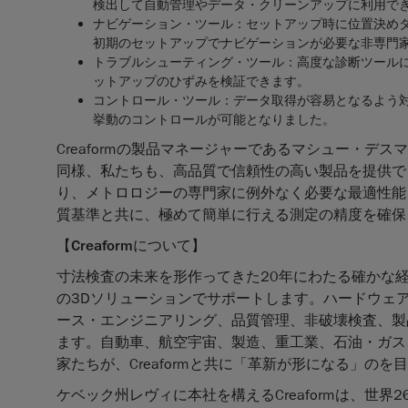
検出して自動管理やデータ・クリーンアップに利用で
ナビゲーション・ツール：
セットアップ時に位置決め
初期のセットアップでナビゲーションが必要な非専門
トラブルシューティング・ツール：
高度な診断ツール
ットアップのひずみを検証できます。
コントロール・ツール：
データ取得が容易となるよう
挙動のコントロールが可能となりました。
Creaformの製品マネージャーであるマシュー・デスマレ
同様、私たちも、高品質で信頼性の高い製品を提供で
り、メトロロジーの専門家に例外なく必要な最適性能を
質基準と共に、極めて簡単に行える測定の精度を確保
【
Creaform
について】
寸法検査の未来を形作ってきた20年にわたる確かな経験
の3Dソリューションでサポートします。ハードウェ
ース・エンジニアリング、品質管理、非破壊検査、製
ます。自動車、航空宇宙、製造、重工業、石油・ガス
家たちが、Creaformと共に「革新が形になる」の
ケベック州レヴィに本社を構えるCreaformは、世