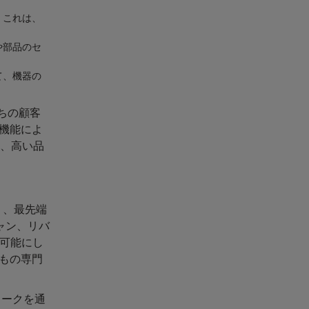
。これは、
や部品のセ
て、機器の
たちの顧客
機能によ
は、高い品
く、最先端
ャン、リバ
を可能にし
もの専門
ワークを通