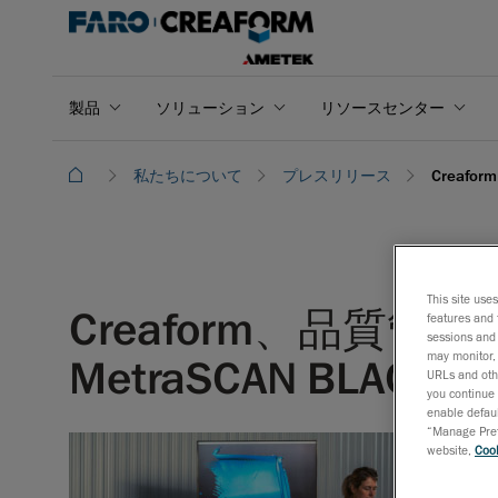
製品
ソリューション
リソースセンター
私たちについて
プレスリリース
Creafo
This site use
Creaform、品
features and 
sessions and 
may monitor, 
MetraSCAN BLACK+と
URLs and othe
you continue 
enable defaul
“Manage Prefe
website,
Cook