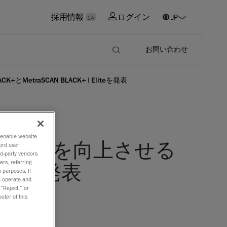
採用情報
ログイン
14
お問い合わせ
etraSCAN BLACK+ | Eliteを発表
o enable website
リエンスを向上させる
ord user
rd-party vendors
ers, referring
Eliteを発表
 purposes. If
to operate and
 “Reject,” or
oter of this
証とUXア