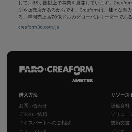
して、85ヶ国以上で事業を展開しています。Creaf
所や販売店があるからです。Creaformは、様々
る、年間売上高70億ドルのグローバルリーダーであるAME
creaform3d.com/ja
購入方法
リソース
お問い合わせ
販促資料
デモのご依頼
ソリュー
エキスパートへのご相談
技術文書
ニュースレタ
ビデオ