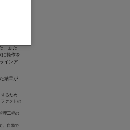
品質管理工
ジネスユニッ
グローバル
プローブス
aSCAN
ました。新た
家に操作を
ラインア
た結果が
とするため
チファクトの
質管理工程の
で、自動で