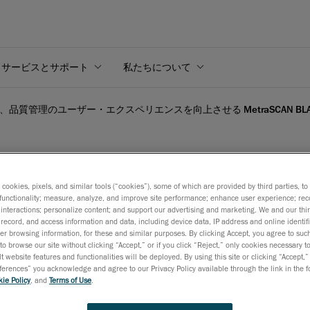
サービスとサポート
私たちについて
rm、品質管理のユーザー・エクスペリエンスを向上させる MetraSCAN BLACK+とM
s cookies, pixels, and similar tools (“cookies”), some of which are provided by third parties, t
質管理のユーザー・エクスペ
functionality; measure, analyze, and improve site performance; enhance user experience; rec
interactions; personalize content; and support our advertising and marketing. We and our thi
record, and access information and data, including device data, IP address and online identifi
MetraSCAN BLACK+ | 
r browsing information, for these and similar purposes. By clicking Accept, you agree to such
to browse our site without clicking “Accept,” or if you click “Reject,” only cookies necessary 
t website features and functionalities will be deployed. By using this site or clicking “Accept,”
rences” you acknowledge and agree to our Privacy Policy available through the link in the fo
2024年4月4日
ie Policy
, and
Terms of Use
.
高精度かつ実証済みの3D測定性能はそのままに、新たな認