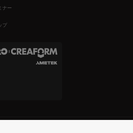
ミナー
ップ
ies, Inc. および Creaform Inc.
規約と条件
規約の使