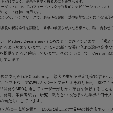
きるだけでなく、結果を素早く得るのにも役立ちます。
ターゲットについてのフィードバックを視覚的にナビゲーションします
家にとっては特に有用です。
によって、ワンクリックで、あらゆる原因（熱や衝撃など）による治具
対象物の視認条件を調整し、要求の厳密さが異なる様々な用途に合わせ
（Mathieu Desmarais）は次のように述べています。「私
きるよう努めています。これらの新たな受け入れ試験や高度な
提供できると確信しています。そのようにして、Creaform
しています」
に支えられるCreaformは、顧客の求める測定を実現するべ
ア、ソフトウェアの幅広いポートフォリオを取り揃え、3Dスキ
品開発やMROを通してユーザーがじかに革新を体験すること
、発電、消費者製品、研究・教育といった様々な業界の何千人
を目の当たりにしています。
界26ヶ所に事務所を置き、100店舗以上の世界中の販売店ネット