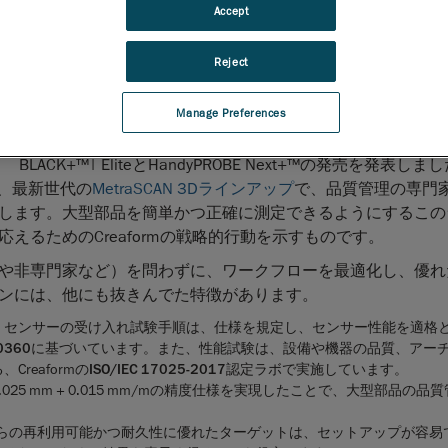
ップグレードで 製品性能をより一層押し上げ、ユーザーの
Accept
程への信頼度アップへつなげる
Reject
2024
年
4
月
9
日、ケベック州レヴィ
— AMETEK, Inc.のビ
トであり、
自動
および
ポータブル3D測定ソリューション
の
Manage Preferences
リーダーである
Creaform
は、光学式CMM 3Dスキャナー／
イートの最新バージョンであるMetraSCAN BLACK+™、Metr
BLACK+™| EliteとHandyPROBE Next+™の発売を発表し
し、最新世代の
MetraSCAN 3Dラインアップ
で、品質管理の専門
します。大型部品を簡単かつ正確に測定できるようにするこの
るためのCreaformの戦略的行動を示すものです。
や非専門家など）を問わずに、ワークフローを最適化し、優れ
ンには、他にも抜きんでた特徴があります。
、センサーの受け入れ試験手順は、仕様を規定し、センサー性能を適格
10360
に基づいています。また、性能試験は、設備や機器の品質、アー
reaformの
ISO/IEC 17025-2017
認定ラボで実施しています。
25 mm + 0.015 mm/mの精度仕様を実現したことで、大型部品の品
らの再利用可能かつ耐久性に優れたターゲットは、セットアップが容易