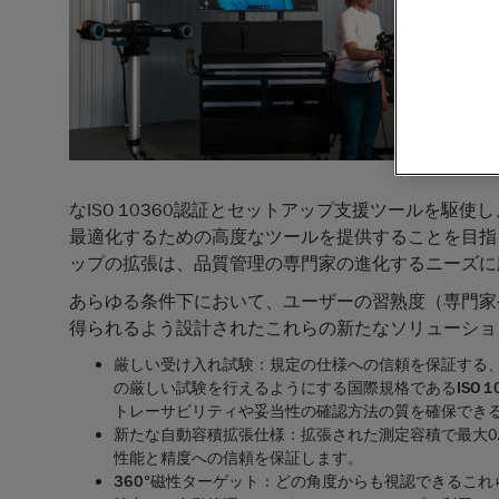
なISO 10360認証とセットアップ支援ツールを駆使
最適化するための高度なツールを提供することを目指
ップの拡張は、品質管理の専門家の進化するニーズに応え
あらゆる条件下において、ユーザーの習熟度（専門家
得られるよう設計されたこれらの新たなソリューショ
厳しい受け入れ試験：
規定の仕様への信頼を保証する
の厳しい試験を行えるようにする国際規格である
ISO 
トレーサビリティや妥当性の確認方法の質を確保できる、C
新たな自動容積拡張仕様：
拡張された測定容積で最大0.0
性能と精度への信頼を保証します。
360
°磁性ターゲット：
どの角度からも視認できるこれ