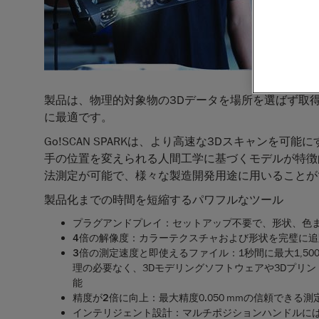
3Dスキ
ポータブ
Creaf
表しまし
プロ仕様
製品は、物理的対象物の3Dデータを場所を選ばず取
に最適です。
Go!SCAN SPARKは、より高速な3Dスキャンを
手の位置を変えられる人間工学に基づくモデルが特徴的で
法測定が可能で、様々な製造開発用途に用いることが
製品化までの時間を短縮するパワフルなツール
プラグアンドプレイ
：セットアップ不要で、形状、色
4
倍の解像度
：
カラーテクスチャおよび形状を完璧に追
3
倍の測定速度と即使えるファイル
：
1秒間に最大1,5
理の必要なく、3Dモデリングソフトウェアや3Dプリ
能
精度が
2
倍に向上
：
最大精度0.050 mmの信頼できる測
インテリジェント設計
：マルチポジションハンドルに