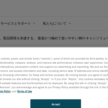
サービスとサポート
私たちについて
orm、製品開発を加速する、 最速かつ極めて使いやすい3Dスキャンソリューショ
s cookies, pixels, and similar tools (“cookies”), some of which are provided by third parties, t
functionality; measure, analyze, and improve site performance; enhance user experience; rec
interactions; personalize content; and support our advertising and marketing. We and our thi
開発を加速する、 最速かつ
record, and access information and data, including device data, IP address and online identifi
r browsing information, for these and similar purposes. By clicking Accept, you agree to such
o!SCAN SPARKを発
to browse our site without clicking “Accept,” or if you click “Reject,” only cookies necessary 
t website features and functionalities will be deployed. By using this site or clicking “Accept,”
rences” you acknowledge and agree to our Privacy Policy available through the link in the fo
ie Policy
, and
Terms of Use
.
4月25日
スピード、使いやすさ、製品開発者およびエンジニアのニーズ
Accept