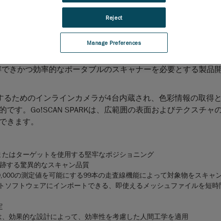
ャンエクスペリエンスを特徴とする、Go!SCAN 3Dの最新世代
Reject
ルかつ自動化した3D測定ソリューションの分野で世界をリー
ormは、Go!SCAN 3D™を全面的に改良したGo!SCAN SPARK™
Manage Preferences
た。
の特許取得済み
Go!SCAN 3Dポータブル3Dスキャナー
の第3世
得できかつ効率的なポータブルのスキャナーを必要とする製品
可能にするためのインラインカメラが4台内蔵され、色彩情報の取得
す。Go!SCAN SPARKは、広範囲の表面およびテクスチャ
できます。
またはターゲットを使用する堅牢なポジショニング
跡する驚異的なスキャン品質
00,000の測定値を可能にする99本の走査線機能によって対象物をスキャ
ントソフトウェアにインポートできる、即使えるメッシュファイルを短時
定
は、効果的な設計によって、効率性を考慮した人間工学を適用