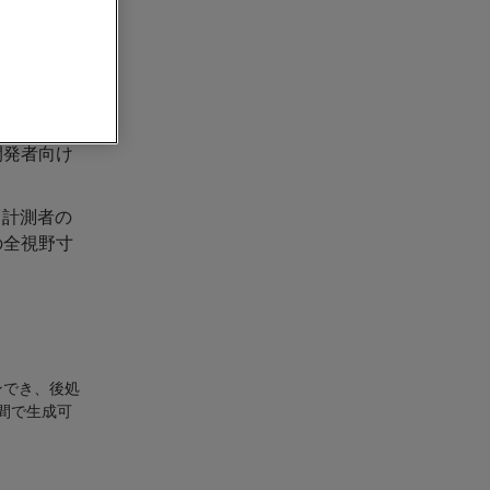
ドする
の発売を本日発
代となる本
開発者向け
と計測者の
の全視野寸
ンでき、後処
間で生成可