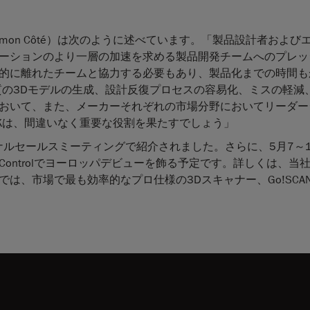
Simon Côté）は次のように述べています。「製品設計者および
ーションのより一層の加速を求める製品開発チームへのプレッ
的に離れたチームと協力する必要もあり、製品化までの時間も
、高品質の3Dモデルの生成、設計反復プロセスの容易化、ミスの軽
おいて、また、メーカーそれぞれの市場分野においてリーダー
ARKは、間違いなく重要な役割を果たすでしょう」
ターナショナルセールスミーティングで紹介されました。さらに、5月7～
ontrolでヨーロッパデビューを飾る予定です。詳しくは、当
では、市場で最も効率的なプロ仕様の3Dスキャナー、Go!SCAN 