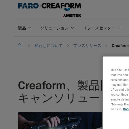
製品
ソリューション
リソースセンター
私たちについて
プレスリリース
Creaf
This site use
features and 
sessions and 
Creaform、製品
may monitor, 
URLs and othe
キャンソリューション、G
you continue 
enable defaul
“Manage Prefe
website,
Cook
2019年
比類ない