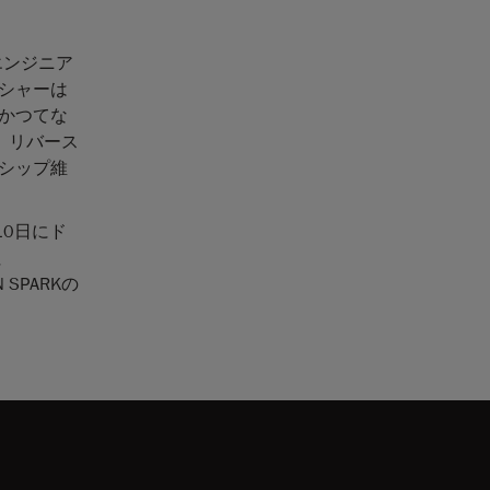
エンジニア
シャーは
かつてな
減、リバース
シップ維
10日にド
社
SPARKの