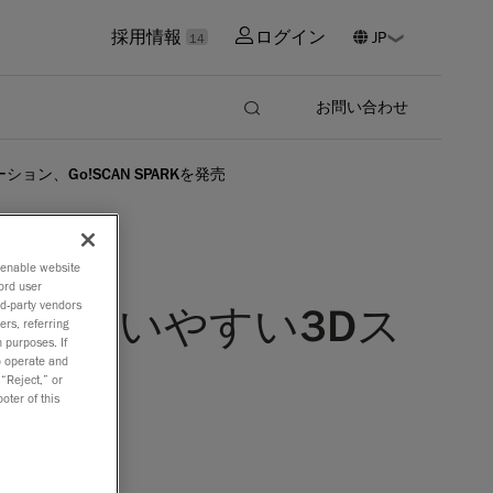
採用情報
ログイン
14
お問い合わせ
ン、Go!SCAN SPARKを発売
o enable website
ord user
rd-party vendors
極めて使いやすい3Dス
ers, referring
 purposes. If
売
to operate and
 “Reject,” or
oter of this
に最適の