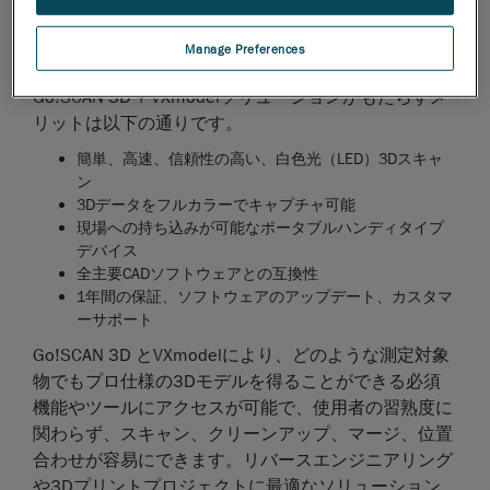
Go!SCAN 20と、中型から大型のパーツを高速で広範
囲にスキャンできるGo!SCAN 50の2つのモデルに適用
Manage Preferences
されます。
Go!SCAN 3D + VXmodelソリューションがもたらすメ
リットは以下の通りです。
簡単、高速、信頼性の高い、白色光（LED）3Dスキャ
ン
3Dデータをフルカラーでキャプチャ可能
現場への持ち込みが可能なポータブルハンディタイプ
デバイス
全主要CADソフトウェアとの互換性
1年間の保証、ソフトウェアのアップデート、カスタマ
ーサポート
Go!SCAN 3D とVXmodelにより、どのような測定対象
物でもプロ仕様の3Dモデルを得ることができる必須
機能やツールにアクセスが可能で、使用者の習熟度に
関わらず、スキャン、クリーンアップ、マージ、位置
合わせが容易にできます。リバースエンジニアリング
や3Dプリントプロジェクトに最適なソリューション