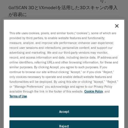
り、
Go!SCAN 3DとVXmodelを活用した3Dスキャンの導入
が容易に
ポータブル3D測定ソリューション
と
エンジニアリングサービス
で世界をリードする
This site uses cookies, pixels, and similar tools (“cookies”), some of which are
Creaform
は、本日、プロ仕様の白色光3Dスキャナー
provided by third parties, to enable website features and functionality;
measure, analyze, and improve site performance; enhance user experience;
Go!SCAN 3D™
をお求め易い価格で提供するキャンペ
record user sessions and interactions; personalize content; and support our
ーンを実施することを発表しました。この特別キャン
advertising and marketing. We and our third-party vendors may monitor,
record, and access information and data, including device data, IP address and
ペーンには、scan-to-CADソフトウェアVXmodel™も含
online identifiers, referring URLs and other browsing information, for these and
まれており、通常価格の4割引で、期間限定販売を行
similar purposes. By clicking Accept, you agree to such purposes. If you
います。
continue to browse our site without clicking “Accept,” or if you click “Reject,”
only cookies necessary to operate and enable default website features and
3Dスキャンは、製品開発を加速し、品質の向上とと
functionalities will be deployed. By using this site or clicking “Accept,” “Reject,”
or “Manage Preferences” you acknowledge and agree to our Privacy Policy
もに生産コストの軽減にも繋がります。Creaformは、
available through the link in the footer of this website,
Cookie Policy
, and
使いやすさ、精度、スピード、信頼性に加え、様々な
Terms of Use
.
メリットを兼ね備えたリバースエンジニアリングおよ
び3Dプリントアプリケーションに対応するソリュー
Accept
ションを提供しています。当キャンペーンは、複雑な
細部を持つ小型パーツを高解像度でスキャンできる
Reject