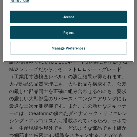
も（最大15メートルの）大型部品やアセンブリを最適
Terms of Use
.
に測定できます。測定容積が極めて大きいだけでな
く、スピード、精度、携帯性、そして使い勝手の良さ
Accept
を兼ね備え、様々な性能に秀でたこの新たなスキャナ
ーなら、航空宇宙、輸送、エネルギー、鉱業や重工業
Reject
といった業界でよく見られる大型部品の測定プロセス
が簡単かつ効率的に、確実に行えるようになります。
Manage Preferences
0.100 mm + 0.015 mm/mの容積精度、ISO 17025認
証取得済みでVDI/VDE 2634パート3規格にも準拠する
MAXシリーズだからこそ、メトロロジー・グレード
（工業用寸法検査レベル）の測定結果が得られます。
大型部品の品質管理にも、大型部品を構成する、公差
の厳しい部品同士を正確に組み合わせるのにも、要求
の厳しい大型部品のリバース・エンジニアリングにも
最適な三次元測定機です。また、この新たなスキャナ
ーには、Creaformの優れたダイナミック・リファレン
シング・アルゴリズムも搭載されているため、ラボで
も、生産現場や屋外でも、どのような部品でも正確か
つ細部まで厳密に3D構造をスキャンすることができ