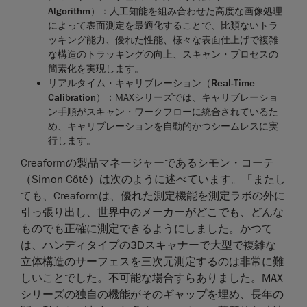
Algorithm
）
：人工知能を組み合わせた高度な画像処理
によって表面測定を最適化することで、比類ないトラ
ッキング能力、優れた性能、様々な表面仕上げで複雑
な構造のトラッキングの向上、スキャン・プロセスの
簡素化を実現します。
リアルタイム・キャリブレーション（
Real-Time
Calibration
）
：MAXシリーズでは、キャリブレーショ
ン手順がスキャン・ワークフローに統合されているた
め、キャリブレーションを自動的かつシームレスに実
行します。
Creaformの製品マネージャーであるシモン・コーテ
（Simon Côté）は次のように述べています。「またし
ても、Creaformは、優れた測定機能を測定ラボの外に
引っ張り出し、世界中のメーカーがどこでも、どんな
ものでも正確に測定できるようにしました。かつて
は、ハンディタイプの3Dスキャナーで大型で複雑な
立体構造のサーフェスを三次元測定するのは非常に難
しいことでした。不可能な場合すらありました。MAX
シリーズの独自の機能がそのギャップを埋め、長年の