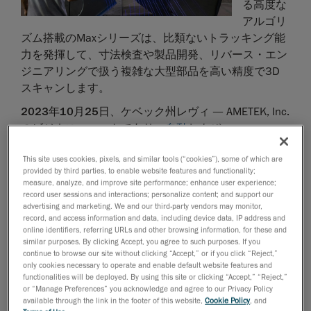
る高度な
アルゴリ
ズム搭載のMaxシリーズは、比類ないトラッキング能
力を発揮して、寸法検査や製品開発、リバース・エン
ジニアリングで扱う複雑な大型部品を高い精度で3D
スキャンします。
2023
年
10
月
25
日、ケベック州レヴィ
— AMETEK, Inc.
のビジネスユニットであり、
自動
および
ポータブル3D測定ソリューション
のグローバルリー
This site uses cookies, pixels, and similar tools (“cookies”), some of which are
ダーである
Creaform
は本日、主要ラインナップである
provided by third parties, to enable website features and functionality;
HandySCAN 3D
に新しく
MAXシリーズ
が加わったこ
TM
measure, analyze, and improve site performance; enhance user experience;
とを発表しました。カナダで設計・製造された工業用
record user sessions and interactions; personalize content; and support our
advertising and marketing. We and our third-party vendors may monitor,
3DスキャナーのMAXシリーズは、およそ1m x 1mの広
record, and access information and data, including device data, IP address and
範囲を3Dスキャンでき、大きく複雑な表面も正確に
online identifiers, referring URLs and other browsing information, for these and
similar purposes. By clicking Accept, you agree to such purposes. If you
三次元測定できるよう設計されています。最速スキャ
continue to browse our site without clicking “Accept,” or if you click “Reject,”
ン時間または最大解像度のいずれかを選択できる複数
only cookies necessary to operate and enable default website features and
のスキャンモード機能を備えたこの新たなポータブル
functionalities will be deployed. By using this site or clicking “Accept,” “Reject,”
or “Manage Preferences” you acknowledge and agree to our Privacy Policy
3Dスキャナーは、汎用性に優れ、測定技師でなくと
available through the link in the footer of this website,
Cookie Policy
, and