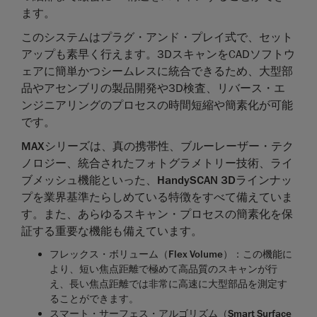
ます。
このシステムはプラグ・アンド・プレイ式で、セット
アップも素早く行えます。3DスキャンをCADソフトウ
ェアに簡単かつシームレスに統合できるため、大型部
品やアセンブリの製品開発や3D検査、リバース・エ
ンジニアリングのプロセスの時間短縮や簡素化が可能
です。
MAX
シリーズは、真の携帯性、ブルーレーザー・テク
ノロジー、統合されたフォトグラメトリー技術、ライ
ブメッシュ機能といった、
HandySCAN 3D
ラインナッ
プを業界基準たらしめている特徴をすべて備えていま
す。また、あらゆるスキャン・プロセスの簡素化を保
証する重要な機能も備えています。
フレックス・ボリューム（
Flex Volume
）
：この機能に
より、短い焦点距離で極めて高品質のスキャンが行
え、長い焦点距離では非常に高速に大型部品を測定す
ることができます。
スマート・サーフェス・アルゴリズム（
Smart Surface