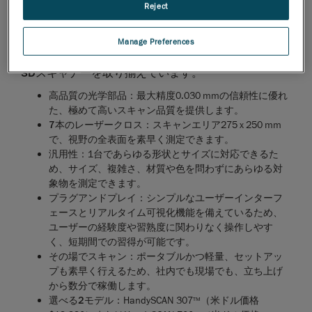
Reject
ます。
SILVER
シリーズは、
HandySCAN 3D
スキャナーを業界
Manage Preferences
基準たらしめている機能すべてを備えたプロ仕様の
3D
スキャナーを取り揃えています。
高品質の光学部品
：
最大精度0.030 mmの信頼性に優れ
た、極めて高いスキャン品質を提供します。
7
本のレーザークロス
：
スキャンエリア275 x 250 mm
で、視野の全表面を素早く測定できます。
汎用性
：
1台であらゆる形状とサイズに対応できるた
め、サイズ、複雑さ、材質や色を問わずにあらゆる対
象物を測定できます。
プラグアンドプレイ
：
シンプルなユーザーインターフ
ェースとリアルタイム可視化機能を備えているため、
ユーザーの経験度や習熟度に関わりなく操作しやす
く、短期間での習得が可能です。
その場でスキャン
：
ポータブルかつ軽量、セットアッ
プも素早く行えるため、社内でも現場でも、立ち上げ
から数分で稼働します。
選べる
2
モデル
：
HandySCAN 307
（米ドル価格
TM