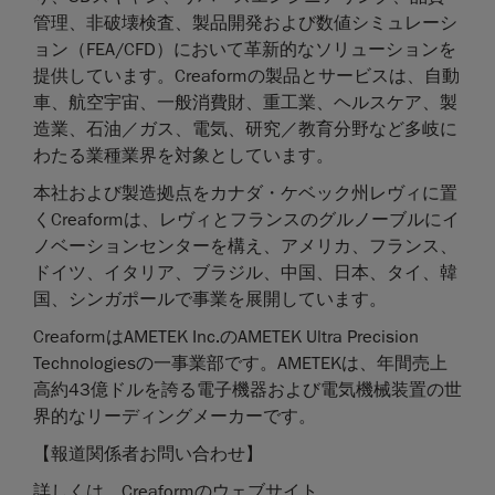
管理、非破壊検査、製品開発および数値シミュレーシ
ョン（FEA/CFD）において革新的なソリューションを
提供しています。Creaformの製品とサービスは、自動
車、航空宇宙、一般消費財、重工業、ヘルスケア、製
造業、石油／ガス、電気、研究／教育分野など多岐に
わたる業種業界を対象としています。
本社および製造拠点をカナダ・ケベック州レヴィに置
くCreaformは、レヴィとフランスのグルノーブルにイ
ノベーションセンターを構え、アメリカ、フランス、
ドイツ、イタリア、ブラジル、中国、日本、タイ、韓
国、シンガポールで事業を展開しています。
CreaformはAMETEK Inc.のAMETEK Ultra Precision
Technologiesの一事業部です。AMETEKは、年間売上
高約43億ドルを誇る電子機器および電気機械装置の世
界的なリーディングメーカーです。
【報道関係者お問い合わせ】
詳しくは、Creaformのウェブサイト