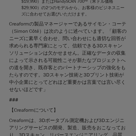
$19,990）またはHandySCAN 700
（米ドル価格
TM
$29,900）の2つのモデルから、お客様のビジネスニー
ズに合わせてお選びいただけます。
Creaformの製品マネージャーであるサイモン・コーテ
（Simon Côté）は次のように述べています。「顧客の
ニーズに素早く合わせ、問い合わせにも適切な回答が
求められる専門家にとって、信頼できる3Dスキャン
ソリューションは欠かせません。正確なデータの収集
によって示される可能性こそが新たなプロジェクトへ
の道を開き、既存客とのパートナーシップの強化をも
たらすのです。3Dスキャン技術と3Dプリント技術が
中小企業にとってどれほど重要かは言葉では言い尽く
せないほどです」
###
【Creaformについて】
Creaformは、3Dポータブル測定機および3Dエンジニ
アリングサービスの開発、製造、販売をおこなってお
り、3Dスキャン、リバースエンジニアリング、品質