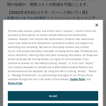
間の短縮や、開発コストの削減を可能にします。
【
2021
年
3
月
3
日カナダ・ケベック州レヴィ発】
-
自動ポータブル3D測定ソリューション
とエンジニア
リングサービスで世界をリードする
Creaform
は、本
日、HandySCAN 3D
製品ラインアップに新たに
TM
This site uses cookies, pixels, and similar tools (“cookies”), some of which are
SILVERシリーズ
が加わることを発表しました。すでに
provided by third parties, to enable website features and functionality;
measure, analyze, and improve site performance; enhance user experience;
ユーザー数5,000人を超える、立証済みかつ特許取得
record user sessions and interactions; personalize content; and support our
済みのこのテクノロジーは、今や、メトロロジー・グ
advertising and marketing. We and our third-party vendors may monitor,
record, and access information and data, including device data, IP address and
レード（寸法検査レベル）のポータブル3Dスキャナ
online identifiers, referring URLs and other browsing information, for these and
ーの業界標準となっています。この新たなラインアッ
similar purposes. By clicking Accept, you agree to such purposes. If you
プは、最先端の測定ソリューションによってビジネス
continue to browse our site without clicking “Accept,” or if you click “Reject,”
only cookies necessary to operate and enable default website features and
を拡大させたい専門家にとってお求めやすい価格で入
functionalities will be deployed. By using this site or clicking “Accept,” “Reject,”
手可能です。
or “Manage Preferences” you acknowledge and agree to our Privacy Policy
available through the link in the footer of this website,
Cookie Policy
, and
北米で開発・製造されたSILVERシリーズなら、あらゆ
Terms of Use
.
る複雑な表面の3D測定を、優れた精度と再現性をも
って場所を選ばずに行えます。さらに、市場において
Accept
購入価値が最も高いこのシリーズでは、エンジニアと
技術者から成るグローバルチームのサポートも提供し