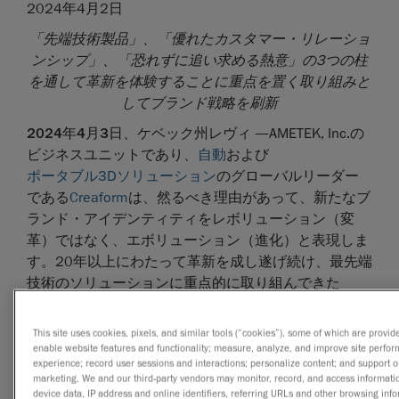
2024年4月2日
「先端技術製品」、「優れたカスタマー・リレーショ
ンシップ」、「恐れずに追い求める熱意」の3つの柱
を通して革新を体験することに重点を置く取り組みと
してブランド戦略を刷新
2024
年
4
月
3
日、ケベック州レヴィ
—AMETEK, Inc.の
ビジネスユニットであり、
自動
および
ポータブル3Dソリューション
のグローバルリーダー
である
Creaform
は、然るべき理由があって、新たなブ
ランド・アイデンティティをレボリューション（変
革）ではなく、エボリューション（進化）と表現しま
す。20年以上にわたって革新を成し遂げ続け、最先端
技術のソリューションに重点的に取り組んできた
Creaformは、豊かで活力に満ちた顧客基盤との関係に
よって業界の限界を一貫して押し広げるというレガシ
This site uses cookies, pixels, and similar tools (“cookies”), some of which are provide
ーを生み出しています。
enable website features and functionality; measure, analyze, and improve site perfo
experience; record user sessions and interactions; personalize content; and support o
新たなブランド戦略は、「
革新が形になる
」までの連
marketing. We and our third-party vendors may monitor, record, and access informatio
device data, IP address and online identifiers, referring URLs and other browsing info
続した流れから生まれています。この一連の流れによ