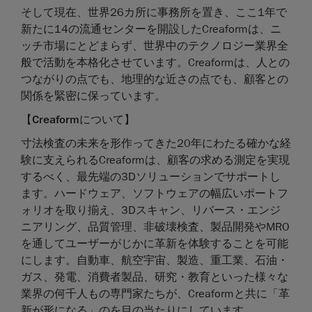
そして現在、世界26カ所に事務所を置き、ここ1年で
新たに14の流通センターを開設したCreaformは、ニ
ッチ市場にとどまらず、世界中のテクノロジー業界全
般で活動を本格化させています。Creaformは、人との
つながりの点でも、地理的な近さの点でも、顧客との
関係を緊密に保っています。
【
Creaform
について】
寸法検査の未来を形作ってきた20年にわたる確かな経
験に支えられるCreaformは、顧客の求める測定を実現
するべく、最先端の3Dソリューションでサポートし
ます。ハードウェア、ソフトウェアの幅広いポートフ
ォリオを取り揃え、3Dスキャン、リバース・エンジ
ニアリング、品質管理、非破壊検査、製品開発やMRO
を通してユーザーがじかに革新を体験することを可能
にします。自動車、航空宇宙、製造、重工業、石油・
ガス、発電、消費者製品、研究・教育といった様々な
業界の何千人もの専門家たちが、Creaformと共に「革
新が形になる」のを目の当たりにしています。