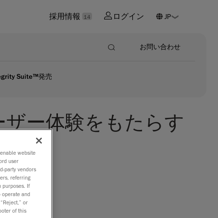
採用情報
ログイン
14
お問い合わせ
ty Suite™発売
ーザー体験をもたらす
o enable website
ord user
rd-party vendors
aformの
ers, referring
などの表面
 purposes. If
to operate and
の信頼性を
 “Reject,” or
ちます。
oter of this