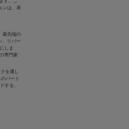
ります。こ
ションは、表
、最先端の
ン、リバー
にしま
の専門家
ークを通し
らのパート
ードする、