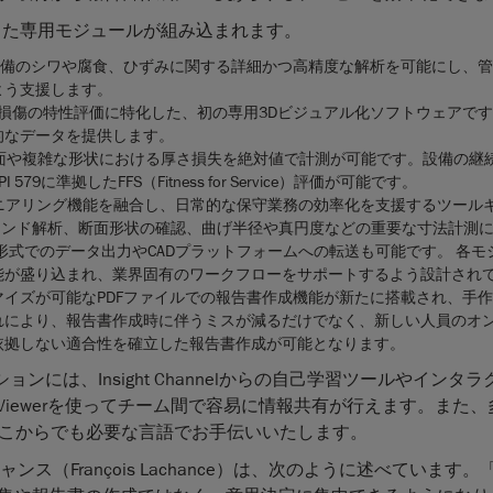
分野に特化した専用モジュールが組み込まれます。
備のシワや腐食、ひずみに関する詳細かつ高精度な解析を可能にし、管
よう支援します。
損傷の特性評価に特化した、初の専用3Dビジュアル化ソフトウェアで
的なデータを提供します。
面や複雑な形状における厚さ損失を絶対値で計測が可能です。設備の継
準拠したFFS（Fitness for Service）評価が可能です。
ニアリング機能を融合し、日常的な保守業務の効率化を支援するツール
レンド解析、断面形状の確認、曲げ半径や真円度などの重要な寸法計測
P形式でのデータ出力やCADプラットフォームへの転送も可能です。 各モ
能が盛り込まれ、業界固有のワークフローをサポートするよう設計され
イズが可能なPDFファイルでの報告書作成機能が新たに搭載され、手
れにより、報告書作成時に伴うミスが減るだけでなく、新しい人員のオ
依拠しない適合性を確立した報告書作成が可能となります。
 ソリューションには、Insight Channelからの自己学習ツールやイン
S Viewerを使ってチーム間で容易に情報共有が行えます。また
こからでも必要な言語でお手伝いいたします。
（François Lachance）は、次のように述べています。「Cr