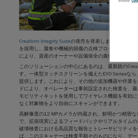
website,
Cook
Creaform Integrity Suite
の発売を発表しました。新し
を採用し、腐食や機械的損傷の点検プロセスにおいて
により、資産のオーナーや設備保全の責任者は、最高
このソリューションの中心にあるのは、最新鋭のCrea
す。一体型タッチスクリーンを備えたEVO Serie
提供します。これにより、その他の追加機器や作業を
ドにより、オペレーターは事前設定された検査を、最
モビリティキットを使用してワイヤレス機能を有効に
なく対象物をより自由にスキャンができます。
高解像度の12 MPカメラが内蔵され、鮮明かつ精密
で、拡張現実によるフィードバックやリアルタイムの
破壊検査における高品質な報告とトレーサビリティを確保できます
ば、このスキャナーは検査手順そのものになり、デー