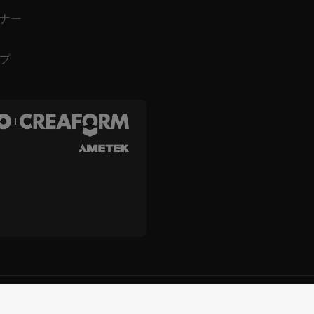
ナー
プ
s, Inc. および Creaform Inc.
規約と条件
規約の