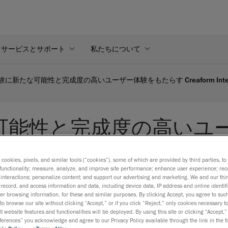
サービスとサポート
私たちについて
に新たな可能性と完成度の高いユーザー体験をもたらす Creaform Integri
可能性と完成度の高いユ
Suite™発売
s cookies, pixels, and similar tools (“cookies”), some of which are provided by third parties, t
functionality; measure, analyze, and improve site performance; enhance user experience; rec
interactions; personalize content; and support our advertising and marketing. We and our thi
HandySCAN 3D | EVO Series™が新たに加わったことで、Cre
record, and access information and data, including device data, IP address and online identifi
NDTソリューションが強化され、様々な業界の施設や部品
r browsing information, for these and similar purposes. By clicking Accept, you agree to such
to browse our site without clicking “Accept,” or if you click “Reject,” only cookies necessary 
検査のレベルアップをサポートするとともに、製品や設備
t website features and functionalities will be deployed. By using this site or clicking “Accept,”
高め、寿命を長くし、さらには、現場作業の改善にも役立
rences” you acknowledge and agree to our Privacy Policy available through the link in the fo