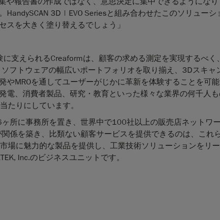
、データの収集や報告書の作成ではなく、意思決定に集中できるようにな
ySCAN 3D | EVO Seriesと組み合わせたこのソリュー
セスを大きく塗り替えるでしょう」
に支えられるCreaformは、顧客の求める測定を実現するべく
とソフトウェアの幅広いポートフォリオを取り揃え、3Dスキャ
発やMROを通してユーザーがじかに革新を体験することを可能
発電、消費者製品、研究・教育といった様々な業界の何千人も
目の当たりにしています。
界26ヶ所に事務所を置き、世界中で100社以上の販売店ネットワ
rmが関係を築き、比類ない顧客サービスを提供できるのは、これ
ニッチ市場に魅力的な製品を提供し、工業技術ソリューションをリ
K, Inc.のビジネスユニットです。