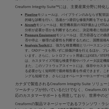
Creaform Integrity Suite™には、主要産業
Pipeline
モジュールは、パイプラインのみならず配管設
的確な診断を行い、迅速かつ適切な修復判断を下せる
Aircraft
モジュールは、航空機表面の3D評価および凹み
分析が必要か否かを判断するために、決定権者に包括
Pressure Equipment
モジュールは、圧力容器などの曲
否や停止・修理の必要性を判断するために、国際規格API 579に
Analysis Toolkit
は、強力な検査機能とリバースエンジ
す。CADデータを用いずに損傷評価を行えるほか、ブ
います。さらに、レトロフィット用途にはIGES／STE
は、カスタマイズ可能な検査手順やパラメータ設定機
また、このソフトウェアスイートには、保存やカスタマ
る必要がなく短時間で最終報告書を作成できます。こ
ングも短縮でき、さらにはオペレーターやユーザーに
カナダで製造されるCreaform Integrity Suite
ツールチップが付いているだけでなく、Creaform.O
応のカスタマーサポートを用意しており、世界中のど
Creaformの製品マネージャーであるフランソワ・ラシャンス