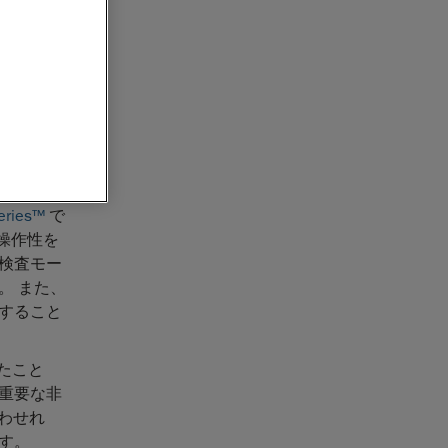
のビジネスユニ
のグローバ
航空宇宙、
改善するよ
ーフェース
す。これ
eries™
で
の操作性を
検査モー
。 また、
すること
たこと
重要な非
合わせれ
す。