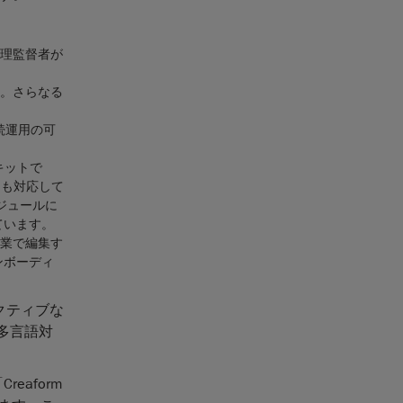
理監督者が
す。さらなる
続運用の可
キットで
にも対応して
ジュールに
ています。
作業で編集す
ンボーディ
タラクティブな
、多言語対
eaform