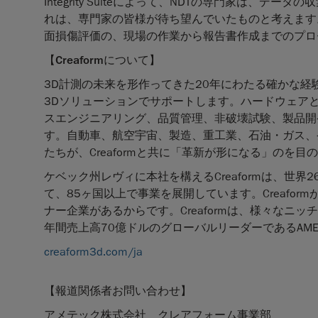
Integrity Suiteによって、NDTの専門家は
れは、専門家の皆様が待ち望んでいたものと考えます。Hand
面損傷評価の、現場の作業から報告書作成までのプロ
【Creaformについて】
3D計測の未来を形作ってきた20年にわたる確かな経験
3Dソリューションでサポートします。ハードウェア
スエンジニアリング、品質管理、非破壊試験、製品開
す。自動車、航空宇宙、製造、重工業、石油・ガス、
たちが、Creaformと共に「革新が形になる」のを
ケベック州レヴィに本社を構えるCreaformは、世
て、85ヶ国以上で事業を展開しています。Creafo
ナー企業があるからです。Creaformは、様々な
年間売上高70億ドルのグローバルリーダーであるAMETE
creaform3d.com/ja
【報道関係者お問い合わせ】
アメテック株式会社 クレアフォーム事業部