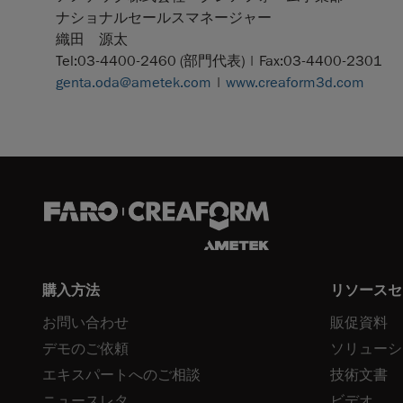
ナショナルセールスマネージャー
織田 源太
Tel:03-4400-2460 (部門代表) | Fax:03-4400-2301
genta.oda@ametek.com
|
www.creaform3d.com
購入方法
リソースセ
お問い合わせ
販促資料
デモのご依頼
ソリューシ
エキスパートへのご相談
技術文書
ニュースレタ
ビデオ