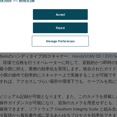
ie Policy
, and
Terms of Use
.
2025年11月4日、ケベック州レヴィ
— —AMETEK, Inc.
ットであり、
自動
および
ポータブル3D測定ソリューション
Accept
ルリーダーである
Creaform
は、本日、石油・ガス、電力、
運輸といった様々な業界の非破壊試験（NDT）プロセスを
Reject
う設計された包括的ソフトウェアプラットフォーム、
い表面損傷評価ソリューションは、直観的で洗練されたインタ
、これまでにないカスタマイズ性・迅速性・明瞭性を実現しま
Manage Preferences
水準の信頼性を得て意思決定を行えるようになります。
formのハンディタイプ3Dスキャナー、
HandySCAN 3D | EVO S
sなら、現場で点検を行うオペレーターに対して、直観的かつ即時
最小限に抑え、業務の効率化を実現します。統合されたガイド
小限の操作で効率的にスキャナー上で実施することが可能です
すれば、アクセスしづらい場所や環境下でも、ケーブルを気に
なビジュアル記録が可能となります。また、このカメラを搭載し
操作ガイダンスが可能になり、追加のカメラを用意せずとも、
。ソフトウェア Creaform Integrity Suite と組み
タ取得から報告書作成に至るあらゆるプロセスを効率化できま