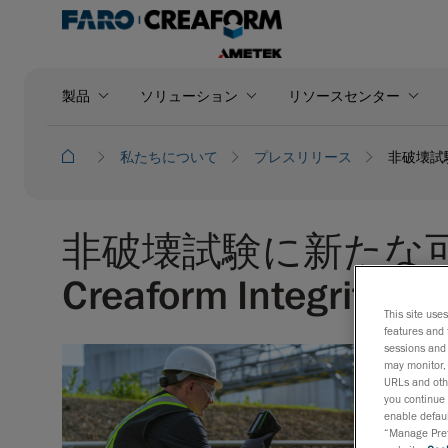
製品
ソリューション
リソースセンター
私たちについて
プレスリリース
非破壊試験
非破壊試験に新たな
Creaform Integrity 
This site use
features and 
sessions and 
may monitor, 
URLs and othe
you continue 
enable defaul
“Manage Prefe