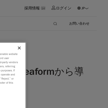
採用情報
ログイン
14
お問い合わせ
o enable website
ord user
rd-party vendors
ers, referring
reaformから導
 purposes. If
to operate and
 “Reject,” or
oter of this
ソリューシ