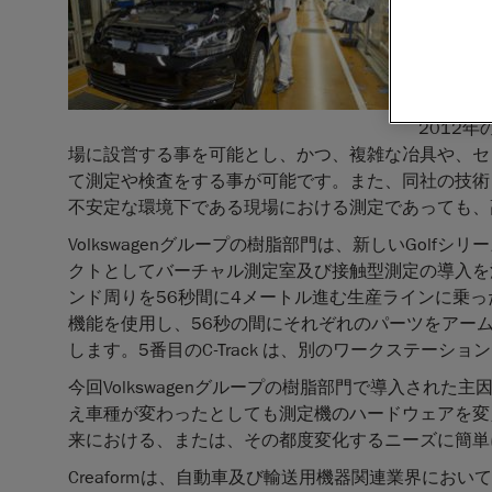
ョンと3
手のVol
社の測定
で採用さ
2012年
場に設営する事を可能とし、かつ、複雑な冶具や、セ
て測定や検査をする事が可能です。また、同社の技
不安定な環境下である現場における測定であっても、
Volkswagenグループの樹脂部門は、新しいGol
クトとしてバーチャル測定室及び接触型測定の導入を
ンド周りを56秒間に4メートル進む生産ラインに乗った状態
機能を使用し、56秒の間にそれぞれのパーツをアームレ
します。5番目のC‑Track は、別のワークステー
今回Volkswagenグループの樹脂部門で導入された
え車種が変わったとしても測定機のハードウェアを変
来における、または、その都度変化するニーズに簡単
Creaformは、自動車及び輸送用機器関連業界におい