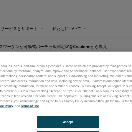
サービスとサポート
私たちについて
スワーゲンが可動式バーチャル測定室をCreaformから導入
s cookies, pixels, and similar tools (“cookies”), some of which are provided by third parties, t
functionality; measure, analyze, and improve site performance; enhance user experience; rec
interactions; personalize content; and support our advertising and marketing. We and our thi
record, and access information and data, including device data, IP address and online identifi
可動式バーチャル測定室をC
r browsing information, for these and similar purposes. By clicking Accept, you agree to such
to browse our site without clicking “Accept,” or if you click “Reject,” only cookies necessary 
t website features and functionalities will be deployed. By using this site or clicking “Accept,”
rences” you acknowledge and agree to our Privacy Policy available through the link in the fo
ie Policy
, and
Terms of Use
.
2月7日
Accept
ケベック州（カナダ）、
2013
年
2
月
7
日
–
ポータブル3D測定