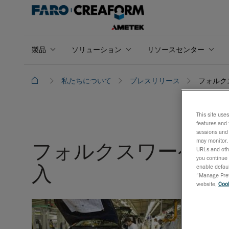
製品
ソリューション
リソースセンター
私たちについて
プレスリリース
フォルク
This site use
features and 
sessions and 
may monitor, 
フォルクスワーゲンが
URLs and othe
you continue 
入
enable defaul
“Manage Prefe
website,
Cook
2013年
レヴィ、