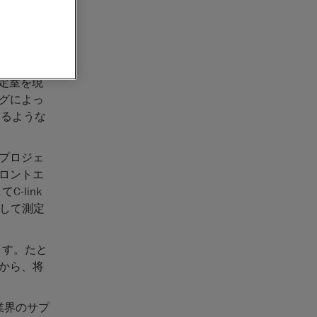
動車業界大
eaform
）の工場
測定室を現
グによっ
あるような
トプロジェ
ロントエ
-link
用して測定
ます。たと
から、将
同業界のサプ