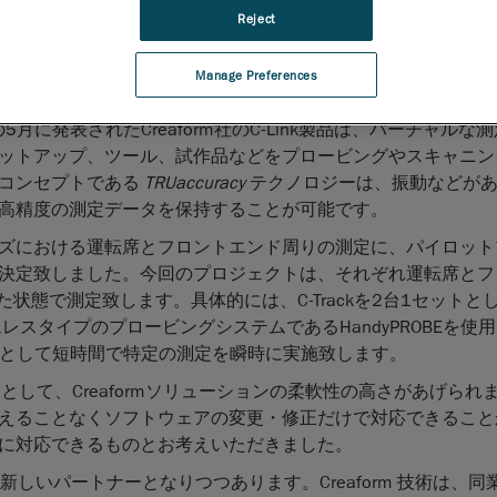
Dエンジニアリングサービスの業界最大手のCreaform社は、自
Reject
kswagen グループの樹脂部門のパイロットプロジェクトとして、Cr
技術で装備されたバーチャル測定室がウォルスブルグ（ドイツ
Manage Preferences
れた事を発表致しました。
の5月に発表されたCreaform社のC-Link製品は、バーチャルな
ットアップ、ツール、試作品などをプロービングやスキャニン
術コンセプトである
TRUaccuracy
テクノロジーは、振動などが
高精度の測定データを保持することが可能です。
fシリーズにおける運転席とフロントエンド周りの測定に、パイロッ
決定致しました。今回のプロジェクトは、それぞれ運転席とフ
で測定致します。具体的には、C‑Trackを2台1セットとしてC
スタイプのプロービングシステムであるHandyPROBEを使
ションとして短時間で特定の測定を瞬時に実施致します。
主因として、Creaformソリューションの柔軟性の高さがあげられ
えることなくソフトウェアの変更・修正だけで対応できること
に対応できるものとお考えいただきました。
て新しいパートナーとなりつつあります。Creaform 技術は、