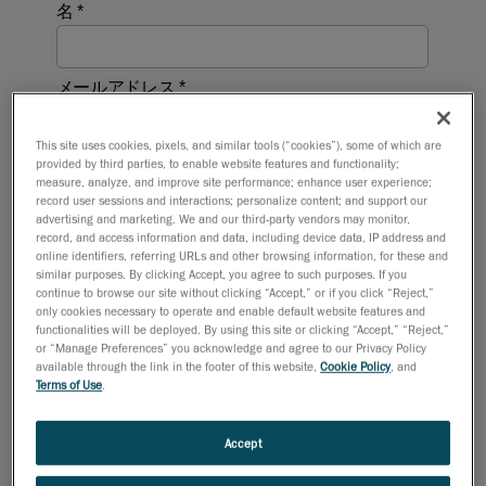
This site uses cookies, pixels, and similar tools (“cookies”), some of which are
provided by third parties, to enable website features and functionality;
measure, analyze, and improve site performance; enhance user experience;
record user sessions and interactions; personalize content; and support our
advertising and marketing. We and our third-party vendors may monitor,
record, and access information and data, including device data, IP address and
online identifiers, referring URLs and other browsing information, for these and
similar purposes. By clicking Accept, you agree to such purposes. If you
continue to browse our site without clicking “Accept,” or if you click “Reject,”
only cookies necessary to operate and enable default website features and
functionalities will be deployed. By using this site or clicking “Accept,” “Reject,”
or “Manage Preferences” you acknowledge and agree to our Privacy Policy
available through the link in the footer of this website,
Cookie Policy
, and
Terms of Use
.
Accept