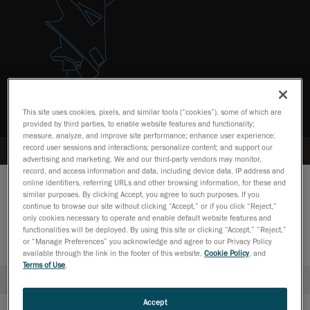
This site uses cookies, pixels, and similar tools (“cookies”), some of which are
provided by third parties, to enable website features and functionality;
measure, analyze, and improve site performance; enhance user experience;
record user sessions and interactions; personalize content; and support our
advertising and marketing. We and our third-party vendors may monitor,
record, and access information and data, including device data, IP address and
online identifiers, referring URLs and other browsing information, for these and
技術仕様
similar purposes. By clicking Accept, you agree to such purposes. If you
メトロロジー・グレード用途に、優れた精
continue to browse our site without clicking “Accept,” or if you click “Reject,”
only cookies necessary to operate and enable default website features and
度、高い簡便性と携帯性、最速の測定速度
functionalities will be deployed. By using this site or clicking “Accept,” “Reject,”
をもたらす革新的テクノロジーです。
or “Manage Preferences” you acknowledge and agree to our Privacy Policy
available through the link in the footer of this website,
Cookie Policy
, and
Terms of Use
.
HandyPROBE Next+™
HandyPROBE Next+™ Elite
Accept
精度