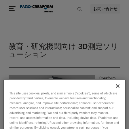
お問い合わせ
教育・研究機関向け 3D測定ソリ
ューション
Creaform
This site uses cookies, pixels, and similar tools (“cookies”), some of which are
provided by third parties, to enable website features and functionality;
measure, analyze, and improve site performance; enhance user experience;
record user sessions and interactions; personalize content; and support our
advertising and marketing. We and our third-party vendors may monitor,
record, and access information and data, including device data, IP address and
online identifiers, referring URLs and other browsing information, for these and
similar purposes. By clicking Accept, you agree to such purposes. If you