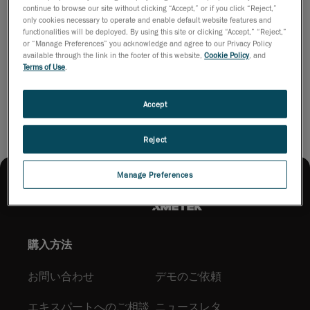
continue to browse our site without clicking “Accept,” or if you click “Reject,”
only cookies necessary to operate and enable default website features and
ACADEMIATMは、教育者や研修者向けに最新の3D測定技術を
functionalities will be deployed. By using this site or clicking “Accept,” “Reject,”
使って革新性を広げる 新しいソリューションスイートを提案
or “Manage Preferences” you acknowledge and agree to our Privacy Policy
します。
available through the link in the footer of this website,
Cookie Policy
, and
Terms of Use
.
パンフレットをダウンロードする
Accept
Reject
Manage Preferences
購入方法
お問い合わせ
デモのご依頼
エキスパートへのご相談
ニュースレタ