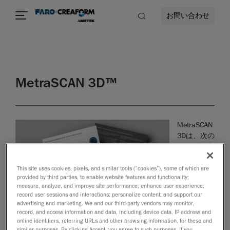
お問い合わせ
MetraSCAN 3D™
MetraSCAN
3Dは、次の
３つの構成
でシームレ
スに動作す
This site uses cookies, pixels, and similar tools (“cookies”), some of which are
provided by third parties, to enable website features and functionality;
る汎用性に
measure, analyze, and improve site performance; enhance user experience;
優れた3-in-
record user sessions and interactions; personalize content; and support our
1システム
advertising and marketing. We and our third-party vendors may monitor,
です：すべ
record, and access information and data, including device data, IP address and
online identifiers, referring URLs and other browsing information, for these and
ての部品サ
similar purposes. By clicking Accept, you agree to such purposes. If you