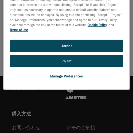
イズに共通
continue to browse our site without clicking “Accept,” or if you click “Reject,”
する、準備不要の簡易セットアップ向けのC-Trackモード、狭
only cookies necessary to operate and enable default website features and
いエリアで視線を移動させる必要のないクイックチェック向
functionalities will be deployed. By using this site or clicking “Accept,” “Reject,”
けのスタンドアロンモード、HandyPROBEを組み合わせた場
or “Manage Preferences” you acknowledge and agree to our Privacy Policy
available through the link in the footer of this website,
Cookie Policy
, and
合のプロービングモード。
Terms of Use
.
パンフレットをダウンロードする
Accept
Reject
Manage Preferences
購入方法
お問い合わせ
デモのご依頼