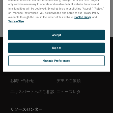
さい。
only cookies necessary to operate and enable default website features and
functionalities will be deployed. By using this site or clicking “Accept,” “Reject,”
パンフレットをダウンロードする
or “Manage Preferences” you acknowledge and agree to our Privacy Policy
available through the link in the footer of this website,
Cookie Policy
, and
Terms of Use
.
Accept
Reject
Manage Preferences
購入方法
お問い合わせ
デモのご依頼
エキスパートへのご相談
ニュースレタ
リソースセンター