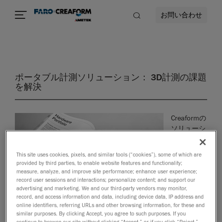
お問い合わせ
ポータブル計測ソリューション： 3D計測の課題
を解決
Creaformの
ソリューシ
ョンが製品
開発や品質
This site uses cookies, pixels, and similar tools (“cookies”), some of which are
管理の分野
provided by third parties, to enable website features and functionality;
で、どのよ
measure, analyze, and improve site performance; enhance user experience;
うに計測課
record user sessions and interactions; personalize content; and support our
advertising and marketing. We and our third-party vendors may monitor,
題に対処し
record, and access information and data, including device data, IP address and
ているかを
online identifiers, referring URLs and other browsing information, for these and
ご確認くだ
similar purposes. By clicking Accept, you agree to such purposes. If you
continue to browse our site without clicking “Accept,” or if you click “Reject,”