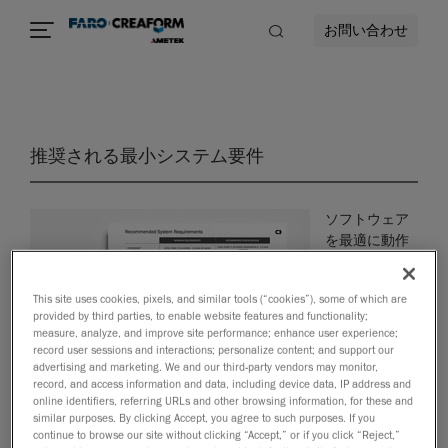
お問い合わせ
推奨される最小システム要件
ソフトウェア
を最適に動作
させるために
必要な最小シ
This site uses cookies, pixels, and similar tools (“cookies”), some of which are
ステム要件を
provided by third parties, to enable website features and functionality;
以下に示しま
measure, analyze, and improve site performance; enhance user experience;
す。
record user sessions and interactions; personalize content; and support our
advertising and marketing. We and our third-party vendors may monitor,
record, and access information and data, including device data, IP address and
PDFをダウンロードする
online identifiers, referring URLs and other browsing information, for these and
similar purposes. By clicking Accept, you agree to such purposes. If you
continue to browse our site without clicking “Accept,” or if you click “Reject,”