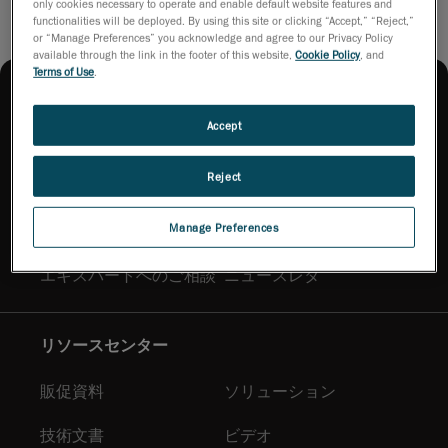
only cookies necessary to operate and enable default website features and
functionalities will be deployed. By using this site or clicking “Accept,” “Reject,”
or “Manage Preferences” you acknowledge and agree to our Privacy Policy
available through the link in the footer of this website,
Cookie Policy
, and
Terms of Use
.
Accept
Reject
購入方法
Manage Preferences
お問い合わせ
デモのご依頼
エキスパートへのご相談
ニュースレタ
リソースセンター
販促資料
ソリューション
技術文書
ビデオ