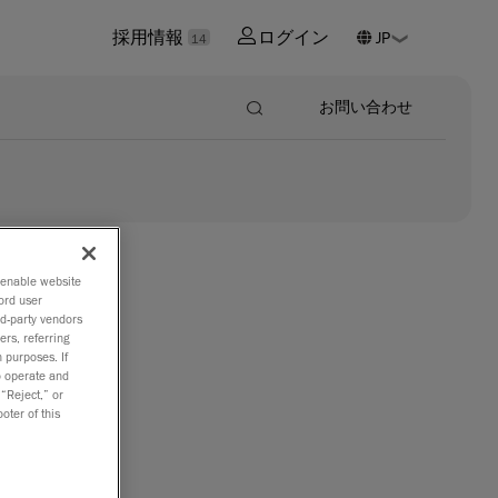
採用情報
ログイン
14
お問い合わせ
o enable website
ord user
rd-party vendors
ers, referring
下に、デー
 purposes. If
to operate and
 “Reject,” or
oter of this