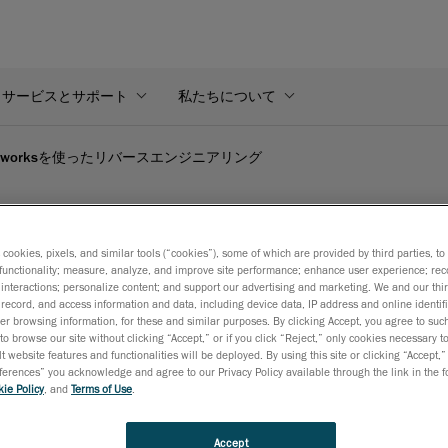
サービスとサポート
私たちについて
olidworksを使ったリバースエンジニアリング
ンジニアリング | Creaform's video
s cookies, pixels, and similar tools (“cookies”), some of which are provided by third parties, t
functionality; measure, analyze, and improve site performance; enhance user experience; rec
interactions; personalize content; and support our advertising and marketing. We and our thi
record, and access information and data, including device data, IP address and online identifi
と、迅速、正確かつ簡単にリバースエンジニアを実施できます。 以
r browsing information, for these and similar purposes. By clicking Accept, you agree to such
、弊社製品の使用法を概説します。
to browse our site without clicking “Accept,” or if you click “Reject,” only cookies necessary 
t website features and functionalities will be deployed. By using this site or clicking “Accept,”
rences” you acknowledge and agree to our Privacy Policy available through the link in the fo
ie Policy
, and
Terms of Use
.
Accept