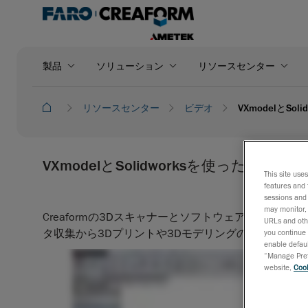
製品
ソリューション
リソースセンター
リソースセンター
ビデオ
VXmodelとS
VXmodelとSolidworksを使ったリバースエ
This site use
features and 
sessions and 
may monitor, 
Creaformの3Dスキャナーとソフトウェアを使う
URLs and othe
タ収集から3Dプリントや3Dモデリングの準備まで
you continue 
enable defaul
“Manage Prefe
website,
Cook