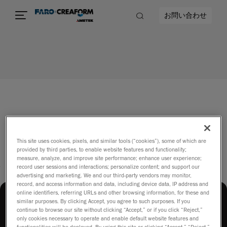
お問い合わせ
This site uses cookies, pixels, and similar tools (“cookies”), some of which are
provided by third parties, to enable website features and functionality;
measure, analyze, and improve site performance; enhance user experience;
record user sessions and interactions; personalize content; and support our
advertising and marketing. We and our third-party vendors may monitor,
record, and access information and data, including device data, IP address and
online identifiers, referring URLs and other browsing information, for these and
similar purposes. By clicking Accept, you agree to such purposes. If you
continue to browse our site without clicking “Accept,” or if you click “Reject,”
only cookies necessary to operate and enable default website features and
functionalities will be deployed. By using this site or clicking “Accept,” “Reject,”