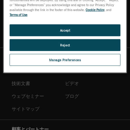
or “Manage Preferences” you acknowledge and agree to our Privacy Policy
available through the link in the footer of this website,
Cookie Policy
, and
購入方法
Terms of Use
.
お問い合わせ
デモのご依頼
Accept
エキスパートへのご相談
ニュースレタ
Reject
リソースセンター
Manage Preferences
販促資料
ソリューション
技術文書
ビデオ
ウェブセミナー
ブログ
サイトマップ
顧客とパートナー