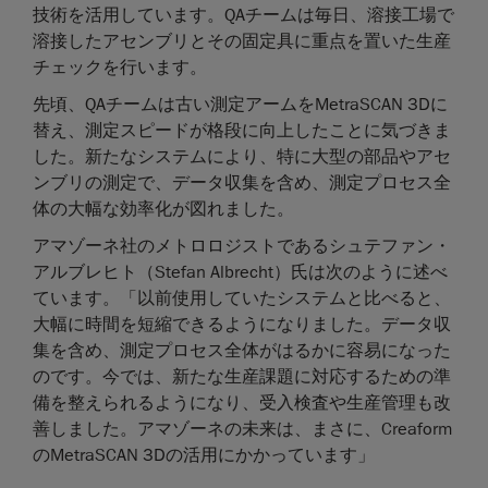
技術を活用しています。QAチームは毎日、溶接工場で
溶接したアセンブリとその固定具に重点を置いた生産
チェックを行います。
先頃、QAチームは古い測定アームをMetraSCAN 3Dに
替え、測定スピードが格段に向上したことに気づきま
した。新たなシステムにより、特に大型の部品やアセ
ンブリの測定で、データ収集を含め、測定プロセス全
体の大幅な効率化が図れました。
アマゾーネ社のメトロロジストであるシュテファン・
アルブレヒト（Stefan Albrecht）氏は次のように述べ
ています。「以前使用していたシステムと比べると、
大幅に時間を短縮できるようになりました。データ収
集を含め、測定プロセス全体がはるかに容易になった
のです。今では、新たな生産課題に対応するための準
備を整えられるようになり、受入検査や生産管理も改
善しました。アマゾーネの未来は、まさに、Creaform
のMetraSCAN 3Dの活用にかかっています」