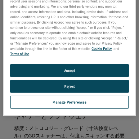
record user sessions and interactions; personalize content; and support our
ドも落ちて、チームの仕事量をこなす能力が抑え
advertising and marketing. We and our third-party vendors may monitor,
られてしまうようになったら、よりふさわしい3D
record, and access information and data, including device data, IP address and
online identifiers, referring URLs and other browsing information, for these and
測定システムを探すときです。
similar purposes. By clicking Accept, you agree to such purposes. If you
continue to browse our site without clicking “Accept,” or if you click “Reject,”
しかし、使い慣れたシステムを見限ることに二の
only cookies necessary to operate and enable default website features and
足を踏むメーカーもあります。また、必要な顧客
functionalities will be deployed. By using this site or clicking “Accept,” “Reject,”
サービスを受けられるか定かでない場合に新たな
or “Manage Preferences” you acknowledge and agree to our Privacy Policy
available through the link in the footer of this website,
Cookie Policy
, and
技術に投資することをためらうメーカーもありま
Terms of Use
.
す。幸いにも、3Dスキャン技術のサプライヤーは
顧客のためらいを十分理解し、顧客が最善の結果
Accept
を得られるよう、移行プロセスを通してサポート
する体制を整えています。
Reject
そこで頼りになるのが、Creaformです。
ソリューション：高精度かつ高速
Manage Preferences
で、汎用性に優れ、使いやすい3Dス
キャナーとソフトウェア
精度：
メトロロジー・グレード（寸法検査レベ
ル）の3Dスキャナーは、何度もスキャンする必要