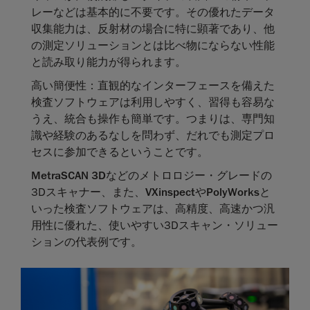
レーなどは基本的に不要です。その優れたデータ
収集能力は、反射材の場合に特に顕著であり、他
の測定ソリューションとは比べ物にならない性能
と読み取り能力が得られます。
高い簡便性：直観的なインターフェースを備えた
検査ソフトウェアは利用しやすく、習得も容易な
うえ、統合も操作も簡単です。つまりは、専門知
識や経験のあるなしを問わず、だれでも測定プロ
セスに参加できるということです。
MetraSCAN 3D
などのメトロロジー・グレードの
3Dスキャナー、また、
VXinspect
や
PolyWorks
と
いった検査ソフトウェアは、高精度、高速かつ汎
用性に優れた、使いやすい3Dスキャン・ソリュー
ションの代表例です。