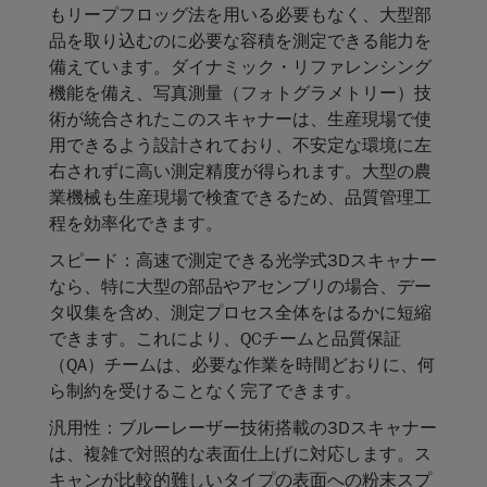
もリープフロッグ法を用いる必要もなく、大型部
品を取り込むのに必要な容積を測定できる能力を
備えています。ダイナミック・リファレンシング
機能を備え、写真測量（フォトグラメトリー）技
術が統合されたこのスキャナーは、生産現場で使
用できるよう設計されており、不安定な環境に左
右されずに高い測定精度が得られます。大型の農
業機械も生産現場で検査できるため、品質管理工
程を効率化できます。
スピード：
高速で測定できる光学式3Dスキャナー
なら、特に大型の部品やアセンブリの場合、デー
タ収集を含め、測定プロセス全体をはるかに短縮
できます。これにより、QCチームと品質保証
（QA）チームは、必要な作業を時間どおりに、何
ら制約を受けることなく完了できます。
汎用性：
ブルーレーザー技術搭載の3Dスキャナー
は、複雑で対照的な表面仕上げに対応します。ス
キャンが比較的難しいタイプの表面への粉末スプ