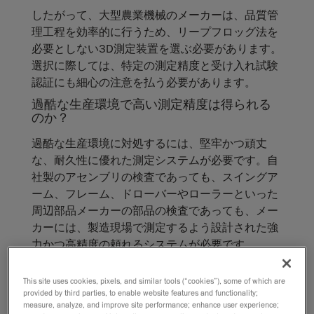
したがって、大型農業機械のメーカーは、品質管
理工程を効率的に行うため、リープフロッグ法を
必要としない3D測定装置を選ぶ必要があります。
選択に際しては、特定の測定精度と受け入れ試験
認証にも細心の注意を払う必要があります。
過酷な生産環境で高い測定精度は得られる
のか？
過酷な生産環境に対処するには、堅牢かつ頑丈
な、耐久性に優れた測定システムが必要です。自
社製のアセンブリの検査であっても、スイングア
ーム、フレーム、ドローバーやローラーといった
周辺部品メーカーの部品の検査であっても、メー
カーには、製造現場で測定するよう設計された強
力かつ高精度の頼れるシステムが必要です。
検査の効率性を上げつつ、顧客が期待する
高品質基準も維持することは可能か？
This site uses cookies, pixels, and similar tools (“cookies”), some of which are
provided by third parties, to enable website features and functionality;
古い測定システムの修理が高くつき、測定スピー
measure, analyze, and improve site performance; enhance user experience;