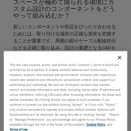
スペースが極めて限られる環境にカ
スタム設計のコンポーネントをどう
やって組み込むか？
新しいコンポーネントや部品をぴったり合わせる
ためには、取り付ける場所の正確な形状を把握す
ることが重要です。周囲の面やケーブル配線部分
などを正確に取り込み、設計の基礎となるCADモ
デルを作成します。この方法なら、厳しい公差を
満たし、取り付け後も完璧にフィットします。
This site uses cookies, pixels, and similar tools (“cookies”), some of which are
provided by third parties, to enable website features and functionality;
measure, analyze, and improve site performance; enhance user experience;
従来の測定ツールや手作業によるデ
record user sessions and interactions; personalize content; and support our
ータ収集がもたらす限界とは？
advertising and marketing. We and our third-party vendors may monitor,
record, and access information and data, including device data, IP address and
手作業でデータを集める方法は、時間がかかるう
online identifiers, referring URLs and other browsing information, for these and
similar purposes. By clicking Accept, you agree to such purposes. If you
えにミスが起こりやすく、精度や再現性に限界が
continue to browse our site without clicking “Accept,” or if you click “Reject,”
あります。部品の形状が複雑だったり、表面の特
only cookies necessary to operate and enable default website features and
functionalities will be deployed. By using this site or clicking “Accept,” “Reject,”
性によっては、必要なデータや計測精度を確保で
or “Manage Preferences” you acknowledge and agree to our Privacy Policy
きなかったりもします。
available through the link in the footer of this website,
Cookie Policy
, and
Terms of Use
.