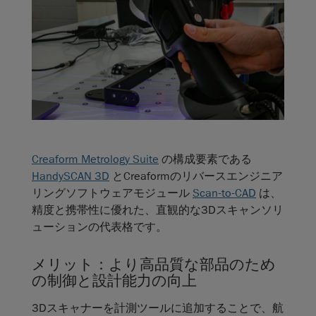
Creaform Metrology Suite
の構成要素である
HandySCAN 3D
とCreaformのリバースエンジニア
リングソフトウェアモジュール
Scan-to-CAD
は、
精度と携帯性に優れた、直観的な3Dスキャンソリ
ューションの代表格です。
メリット：より高品質な部品のため
の制御と設計能力の向上
3Dスキャナーを計測ツールに追加することで、航