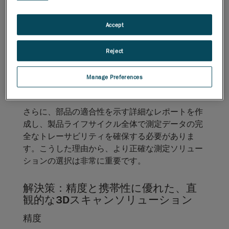
カスタムコンポーネントを設計する
場合に航空宇宙企業が回避したいマ
Accept
イナスの影響とは？
Reject
航空宇宙企業が重要な公差を確認できなければ、
主要部品の機能が損なわれます。そのため、設計
Manage Preferences
した部品の測定データをCADモデルや技術仕様と
比較できることが不可欠です。
さらに、部品の適合性を示す詳細なレポートを作
成し、製品ライフサイクル全体で測定データの完
全なトレーサビリティを確保する必要がありま
す。こうした理由から、より正確な測定ソリュー
ションの選択は非常に重要です。
解決策：精度と携帯性に優れた、直
観的な3Dスキャンソリューション
精度