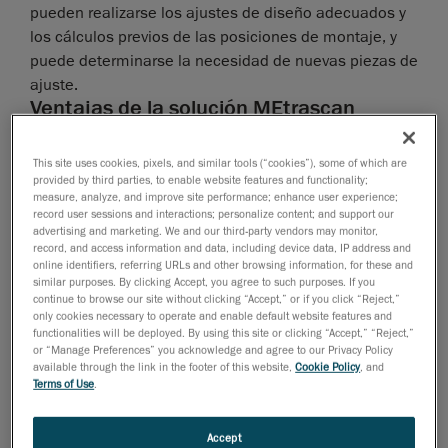
pueden realizarse los ajustes de diseño adecuados y
los cálculos previos de las posiciones de montaje, y
puede determinarse la necesidad de nuevas piezas de
ajuste.
Ventajas de la solución MEtrascan
This site uses cookies, pixels, and similar tools (“cookies”), some of which are
provided by third parties, to enable website features and functionality;
measure, analyze, and improve site performance; enhance user experience;
record user sessions and interactions; personalize content; and support our
advertising and marketing. We and our third-party vendors may monitor,
record, and access information and data, including device data, IP address and
online identifiers, referring URLs and other browsing information, for these and
similar purposes. By clicking Accept, you agree to such purposes. If you
continue to browse our site without clicking “Accept,” or if you click “Reject,”
only cookies necessary to operate and enable default website features and
functionalities will be deployed. By using this site or clicking “Accept,” “Reject,”
or “Manage Preferences” you acknowledge and agree to our Privacy Policy
available through the link in the footer of this website,
Cookie Policy
, and
Terms of Use
.
Accept
La portabilidad y la función de elaboración de