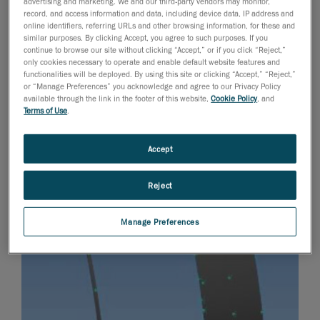
advertising and marketing. We and our third-party vendors may monitor,
record, and access information and data, including device data, IP address and
online identifiers, referring URLs and other browsing information, for these and
similar purposes. By clicking Accept, you agree to such purposes. If you
continue to browse our site without clicking “Accept,” or if you click “Reject,”
only cookies necessary to operate and enable default website features and
functionalities will be deployed. By using this site or clicking “Accept,” “Reject,”
or “Manage Preferences” you acknowledge and agree to our Privacy Policy
available through the link in the footer of this website,
Cookie Policy
, and
Terms of Use
.
Accept
Reject
Manage Preferences