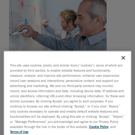
This site uses cookies, pixels, and similar tools (“cookies”), some of which are
provided by third parties, to enable website features and functionality;
measure, analyze, and improve site performance; enhance user experience;
record user sessions and interactions; personalize content; and support our
advertising and marketing. We and our third-party vendors may monitor,
record, and access information and data, including device data, IP address and
online identifiers, referring URLs and other browsing information, for these and
similar purposes. By clicking Accept, you agree to such purposes. If you
Certification ISO 9001:2015
continue to browse our site without clicking “Accept,” or if you click “Reject,”
only cookies necessary to operate and enable default website features and
Le système de gestion de la qualité (SGQ) de Creaform
functionalities will be deployed. By using this site or clicking “Accept,” “Reject,”
or “Manage Preferences” you acknowledge and agree to our Privacy Policy
est certifié ISO 9001:2015.
available through the link in the footer of this website,
Cookie Policy
, and
Terms of Use
.