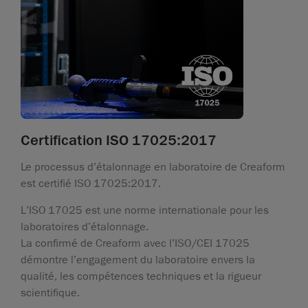
Certification ISO 17025:2017
Le processus d’étalonnage en laboratoire de Creaform
est certifié ISO 17025:2017.
L’ISO 17025 est une norme internationale pour les
laboratoires d’étalonnage.
La confirmé de Creaform avec l’ISO/CEI 17025
démontre l’engagement du laboratoire envers la
qualité, les compétences techniques et la rigueur
scientifique.