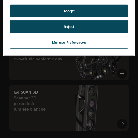
Des scanners 3D
professionnels
Accept
éprouvés et fiables
Reject
MetraSCAN 3D
Manage Preferences
MC
Une inspection sans
contrainte, fondée sur une
exactitude conforme aux
exigences ISO
Go!SCAN 3D
Scanner 3D
portable à
lumière blanche