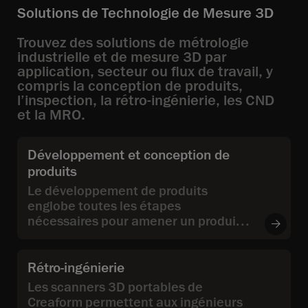
Solutions de Technologie de Mesure 3D
Trouvez des solutions de métrologie
industrielle et de mesure 3D par
application, secteur ou flux de travail, y
compris la conception de produits,
l’inspection, la rétro-ingénierie, les CND
et la MRO.
Développement et conception de
produits
Le développement de produits
englobe toutes les étapes
nécessaires pour amener un produit
sur le marché, de la conception
initiale à la conception et à
l'ingénierie, jusqu'au développement
Rétro-ingénierie
du produit.
Les scanners 3D portables de
Creaform permettent aux ingénieurs