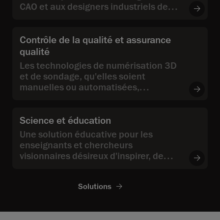
CAO et aux designers industriels de
créer des modèles 3D à partir d'objets
physiques existants.
Contrôle de la qualité et assurance
qualité
Les technologies de numérisation 3D
et de sondage, qu'elles soient
manuelles ou automatisées,
permettent aux ingénieurs et aux
gestionnaires de contrôle qualité et
d'assurance qualité de mesurer les
Science et éducation
dimensions et de valider la qualité
Une solution éducative pour les
des pièces fabriquées, ainsi que de
enseignants et chercheurs
trouver la cause des problèmes
visionnaires désireux d'inspirer, de
détectés lors des inspections.
collaborer et de repousser les limites
de l'innovation en utilisant les
Solutions
dernières avancées dans les
technologies de mesure 3D.