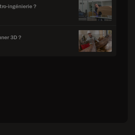
étro-ingénierie ?
nner 3D ?