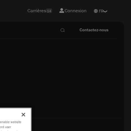
Carrières
Connexion
14
Contactez-nous
o enable website
ord user