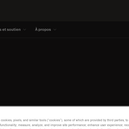
s et soutien
À propos
s cookies, pixels, and similar tools (“cookies”), some of which are provided by third parties, t
functionality; measure, analyze, and improve site performance; enhance user experience; rec