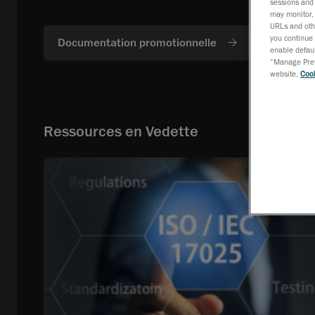
sessions and 
may monitor, 
URLs and othe
you continue 
Documentation promotionnelle
Solutio
enable defaul
“Manage Prefe
website,
Cook
Ressources en Vedette