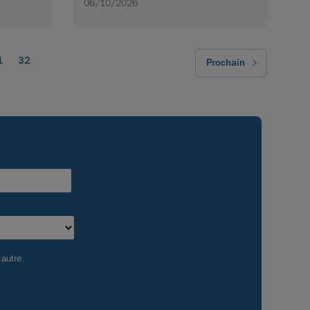
06/10/2026
préparation de toutes dimensions de
pièces, le mode autonome pour des
contrôles rapides dans les zones
restreintes et sans contraintes de
1
32
Prochain
visibilité ainsi que le mode palpage
lorsqu’il est associé au HandyPROBE.
Télécharger la brochure