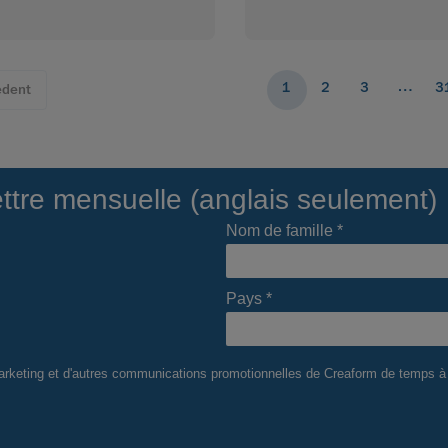
…
1
2
3
3
édent