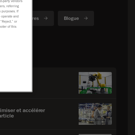
rd-party vendors
ers, referring
 purposes. If
to operate and
Webinaires
Blogue
 “Reject,” or
oter of this
 fabrication
mérisation 3D
miser et accélérer
rticle