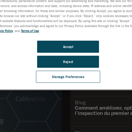
interactions; personalize content; and support our advertising and marketing. We and our thi
record, and access information and data, including device data, IP address and online identifi
r browsing information, for these and similar purposes. By clicking Accept, you agree to such
to browse our site without clicking “Accept,” or if you click “Reject,” only cookies necessary 
ns
Documentation technique
Vidéos
t website features and functionalities will be deployed. By using this site or clicking “Accept,”
rences” you acknowledge and agree to our Privacy Policy available through the link in the fo
ie Policy
, and
Terms of Use
.
Accept
Les plus vus
Reject
Blog
Naviguer le passage à la
Manage Preferences
automatisée avec la nu
Blog
Comment améliorer, opti
l’inspection du premier a