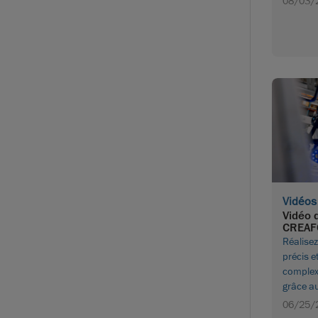
08/03/
Vidéos
Vidéo 
CREA
Réalise
précis e
complexe
grâce a
06/25/