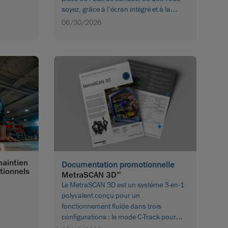
soyez, grâce à l’écran intégré et à la
connectivité sans fil de la série MAX.
06/30/2026
maintien
Documentation promotionnelle
tionnels
MetraSCAN 3D🅪
Le MetraSCAN 3D est un système 3-en-1
polyvalent conçu pour un
fonctionnement fluide dans trois
configurations : le mode C-Track pour
une configuration rapide et sans