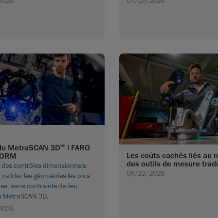
2026
07/10/2026
du MetraSCAN 3D🅪 | FARO
Les coûts cachés liés au 
FORM
des outils de mesure tradi
z des contrôles dimensionnels
06/22/2026
t validez les géométries les plus
s, sans contrainte de lieu,
u MetraSCAN 3D.
2026