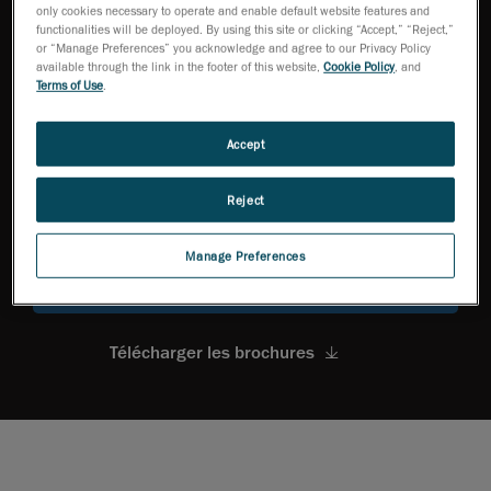
only cookies necessary to operate and enable default website features and
functionalities will be deployed. By using this site or clicking “Accept,” “Reject,”
or “Manage Preferences” you acknowledge and agree to our Privacy Policy
available through the link in the footer of this website,
Cookie Policy
, and
Terms of Use
.
Une expérience utilisateur
Capacité sans fil
Accept
optimale avec un écran
intégré
Reject
Manage Preferences
Demandez à un expert
Télécharger les brochures