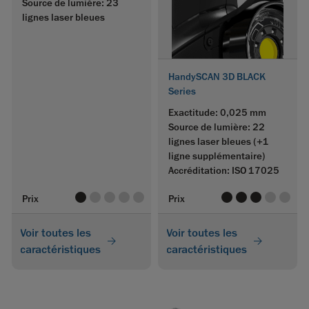
Source de lumière: 23
lignes laser bleues
HandySCAN 3D BLACK
Series
Exactitude: 0,025 mm
Source de lumière: 22
lignes laser bleues (+1
ligne supplémentaire)
Accréditation: ISO 17025
value
value
value
value
value
value
value
value
value
value
Prix
Prix
Voir toutes les
Voir toutes les
caractéristiques
caractéristiques