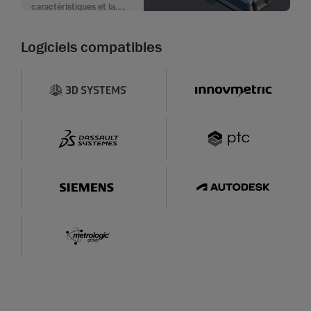
caractéristiques et la
modélisation CAO depuis
des données de
Logiciels compatibles
numérisation 3D