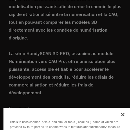
modélisation puissants afin de créer le chemin le plus
rapide et rationalisé entre la numérisation et la CAO,
tout en pouvant comparer les modèles 3D
directement avec les données de numérisation
d'origine.
La série HandySCAN 3D PRO, associée au module
Numérisation vers CAO Pro, offre une solution plus
puissante, accessible et fiable pour accélérer le
développement des produits, réduire les délais de
commercialisation et réduire les frais de
développement.
Prix du lot
25 740 USD
This site uses cookies, pixels, and similar tools (“cookies”), some of which are
provided by third parties, to enable website features and functionality; measure,