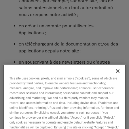
Contacter » par exemple) sur notre site, lors de
salons professionnels ou tout autre endroit où
nous exerçons notre activité ;
en créant un compte pour utiliser les
Applications ;
en téléchargeant de la documentation et/ou des
applications depuis notre site ;
en souscrivant à des newsletters ou d'autres
voies de communication ;
This site uses cookies, pixels, and similar tools (“cookies”), some of which are
en nous contactant par téléphone, email, etc. ;
provided by third parties, to enable website features and functionality;
measure, analyze, and improve site performance; enhance user experience;
en candidatant à un emploi ou à un stage.
record user sessions and interactions; personalize content; and support our
advertising and marketing. We and our third-party vendors may monitor,
record, and access information and data, including device data, IP address and
Généralement, les informations personnelles que vous
online identifiers, referring URLs and other browsing information, for these and
nous fournissez peuvent comprendre votre nom, nom
similar purposes. By clicking Accept, you agree to such purposes. If you
d'utilisateur, nom d'entreprise, adresse, adresse e-mail,
continue to browse our site without clicking “Accept,” or if you click “Reject,”
only cookies necessary to operate and enable default website features and
numéro de téléphone, poste, fonction,
functionalities will be deployed. By using this site or clicking “Accept,” “Reject,”