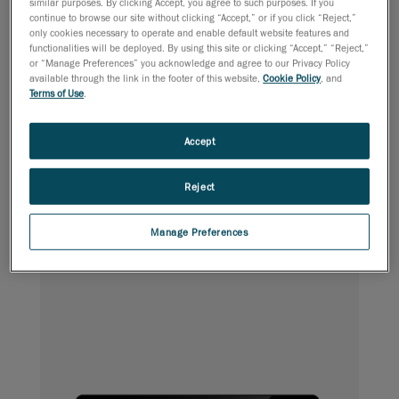
similar purposes. By clicking Accept, you agree to such purposes. If you
continue to browse our site without clicking “Accept,” or if you click “Reject,”
only cookies necessary to operate and enable default website features and
functionalities will be deployed. By using this site or clicking “Accept,” “Reject,”
or “Manage Preferences” you acknowledge and agree to our Privacy Policy
available through the link in the footer of this website,
Cookie Policy
, and
Pipeline fournit des résultats précis et des analyses
Terms of Use
.
approfondies sur site, permettant aux propriétaires de
pipelines d'établir des diagnostics valides et de prendre
rapidement les décisions de réparation appropriées.
Accept
Reject
Aéronef
Inspection aérospatiale CND
Manage Preferences