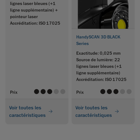
lignes laser bleues (+1
ligne supplémentaire) +
pointeur laser
Accréditation: ISO 17025
HandySCAN 3D BLACK
Series
Exactitude: 0,025 mm
Source de lumière: 22
lignes laser bleues (+1
ligne supplémentaire)
Accréditation: ISO 17025
value
value
value
value
value
value
value
value
value
value
Prix
Prix
Voir toutes les
Voir toutes les
caractéristiques
caractéristiques