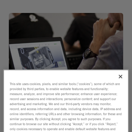
This site uses cookies, pixels, and similar tools (“cookies”), some of which are
provided by third parties, to enable website features and functionality;
measure, analyze, and improve site performance; enhance user experience;
record user sessions and interactions; personalize content; and support our
advertising and marketing. We and our third-party vendors may monitor,
record, and access information and data, including device data, IP address and
online identifiers, referring URLs and other browsing information, for these and
similar purposes. By clicking Accept, you agree to such purposes. If you
continue to browse our site without clicking “Accept,” or if you click “Reject,”
only cookies necessary to operate and enable default website features and