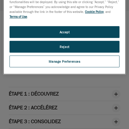
functionalities will be deployed. By using this site or clicking “Accept,” “Reject,”
or “Manage Preferences” you acknowledge and agree to our Privacy Policy
available through the link in the footer of this website,
Cookie Policy
, and
Terms of Use
.
Accept
Un contenu d'apprentissage à plusieurs
niveaux
Reject
Des parcours pédagogiques sur mesure
en fonction du niveau de compétence
Manage Preferences
souhaité
ÉTAPE 1 : DÉCOUVREZ
ÉTAPE 2 : ACCÉLÉREZ
ÉTAPE 3 : CONSOLIDEZ